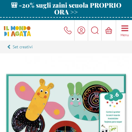
🎒 -20% sugli zaini scuola PROPRIO
ORA >>
Menu
Set creativi