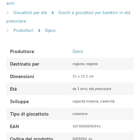
anni
Giocattoli per età
Giochi e giocattoli per bambini in età
prescolare
Produttori
Djeco
Produttore
Djeco
Destinato per
ragazzo, ragazza
Dimensioni
31 x 23,5 cm
Età
da 3 anni, età prescolare
Sviluppa
capacità motoria, creatività
Tipo di giocattolo
creazione
EAN
3070900090941
Codice del prodotto
DJ09094_xx