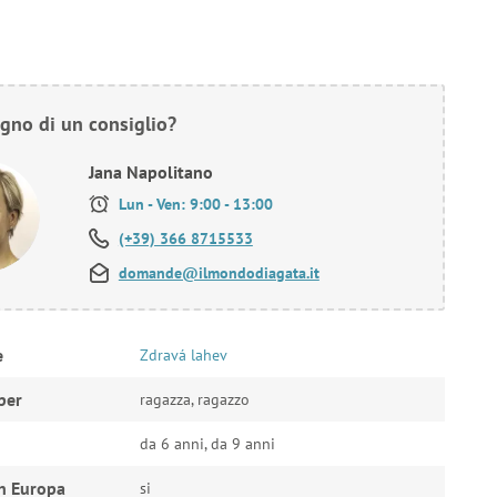
gno di un consiglio?
Jana Napolitano
Lun - Ven: 9:00 - 13:00
(+39) 366 8715533
domande@ilmondodiagata.it
e
Zdravá lahev
per
ragazza, ragazzo
da 6 anni, da 9 anni
n Europa
si