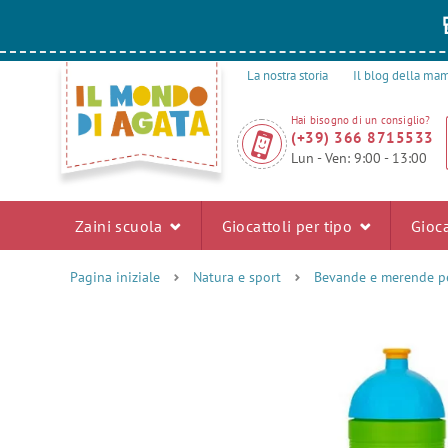
La nostra storia
Il blog della m
Hai bisogno di un consiglio?
(+39) 366 8715533
Lun - Ven: 9:00 - 13:00
Zaini scuola
Giocattoli per tipo
Gioca
Pagina iniziale
Natura e sport
Bevande e merende pe