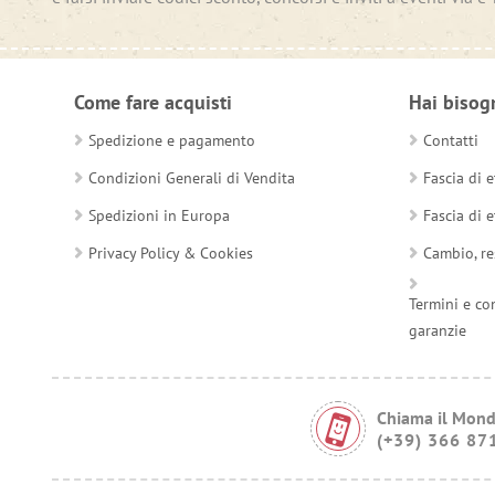
Come fare acquisti
Hai bisog
Spedizione e pagamento
Contatti
Condizioni Generali di Vendita
Fascia di e
Spedizioni in Europa
Fascia di e
Privacy Policy & Cookies
Cambio, re
Termini e co
garanzie
Chiama il Mond
(+39) 366 87