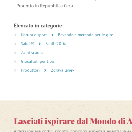
- Prodotto in Repubblica Ceca
Elencato in categorie
Natura e sport
Bevande e merende per le gite
Saldi %
Saldi -20 %
Zaini scuola
Giocattoli per tipo
Produttori
Zdravá lahev
Lasciati ispirare dal Mondo di 
e farsi inviare codici sconto, concorsi e inviti a eventi via e