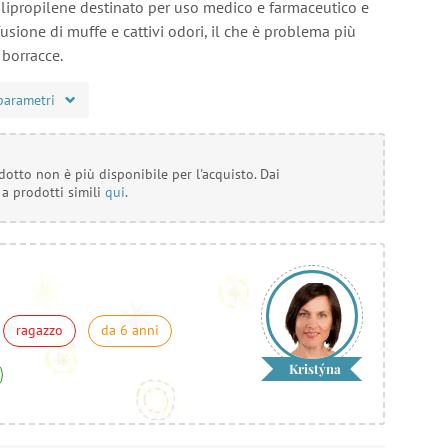
olipropilene destinato per uso medico e farmaceutico e
fusione di muffe e cattivi odori, il che è problema più
borracce.
parametri
otto non è più disponibile per l'acquisto. Dai
 a prodotti simili
qui
.
ragazzo
da 6 anni
Kristýna