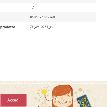
1,0 l
8595573605360
 prodotto
ZL_8910281_xx
Accedi