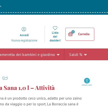
>
0
Lista
Carrello
Accedi
dei
desideri
Nuova registrazione
ameretta dei bambini e giardino
Saldi %
+
0
(
1
)
 Sana 1,0 l – Attività
ana è un prodotto ceco unico, adatto per uno zaino
no da viaggio o per lo sport. La Borraccia sana è