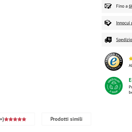
Fino a
6
Innocui 
Spedizio
A
E
P
b
×)
Prodotti simili