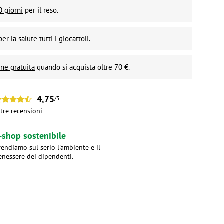
0 giorni
per il reso.
per la salute
tutti i giocattoli.
ne gratuita
quando si acquista oltre 70 €.
4,75
/5
ltre
recensioni
-shop sostenibile
rendiamo sul serio l'ambiente e il
enessere dei dipendenti.