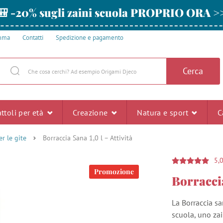
🎒 -20% sugli zaini scuola PROPRIO ORA >
amma
Contatti
Spedizione e pagamento
Cerca
ttoli per età
Creazione
Natura e sport
C
r le gite
Borraccia Sana 1,0 l – Attività
5,
Promozione
Borraccia
La Borraccia s
scuola, uno zai