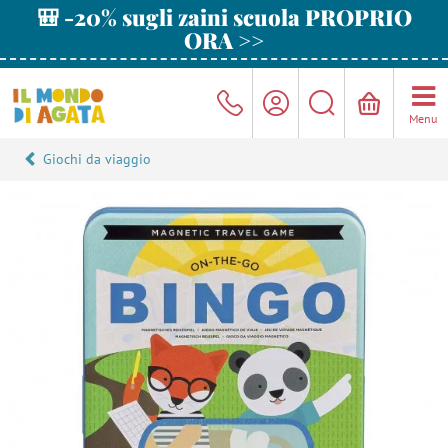
🎒 -20% sugli zaini scuola PROPRIO
ORA >>
Menu
Giochi da viaggio