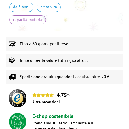
da 3 anni
creatività
capacità motoria
Fino a
60 giorni
per il reso.
Innocui per la salute
tutti i giocattoli.
Spedizione gratuita
quando si acquista oltre 70 €.
4,75
/5
Altre
recensioni
E-shop sostenibile
Prendiamo sul serio l'ambiente e il
benessere dei dipendenti.