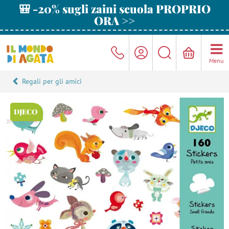
🎒 -20% sugli zaini scuola PROPRIO
ORA >>
Menu
Regali per gli amici
DJECO