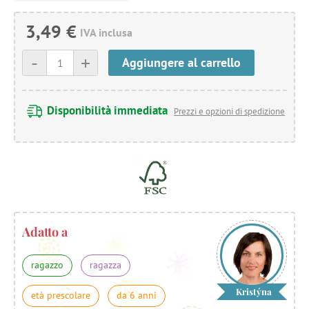
3,49 €
IVA inclusa
-
+
Aggiungere al carrello
Disponibilità immediata
Prezzi e opzioni di spedizione
Adatto a
ragazzo
ragazza
Kristýna
età prescolare
da 6 anni