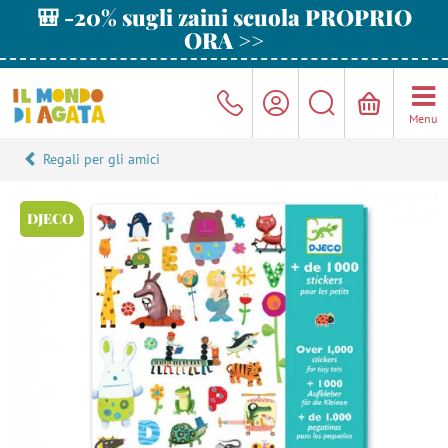
🎒 -20% sugli zaini scuola PROPRIO
ORA >>
Menu
Regali per gli amici
DJECO