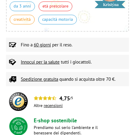
Kristýna
da 3 anni
età prescolare
creatività
capacità motoria
Fino a
60 giorni
per il reso.
Innocui per la salute
tutti i giocattoli.
Spedizione gratuita
quando si acquista oltre 70 €.
4,75
/5
Altre
recensioni
E-shop sostenibile
Prendiamo sul serio l'ambiente e il
benessere dei dipendenti.