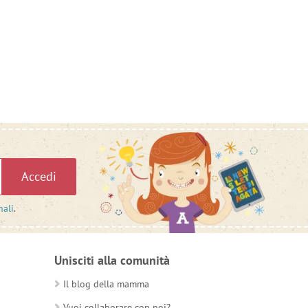
Accedi
nali
.
Unisciti alla comunità
Il blog della mamma
Vuoi collaborare con noi?