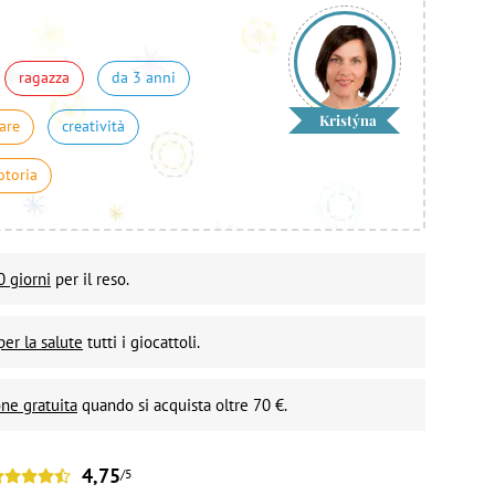
ragazza
da 3 anni
Kristýna
are
creatività
otoria
0 giorni
per il reso.
per la salute
tutti i giocattoli.
ne gratuita
quando si acquista oltre 70 €.
4,75
/5