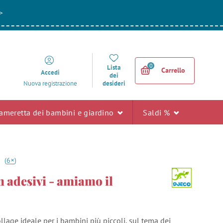
>
0
Lista
Carrello
Accedi
dei
desideri
Nuova registrazione
ameretta dei bambini e giardino
Saldi %
+
5
(
6
)
 adesivi - amiamo il
collage ideale per i bambini più piccoli, sul tema dei