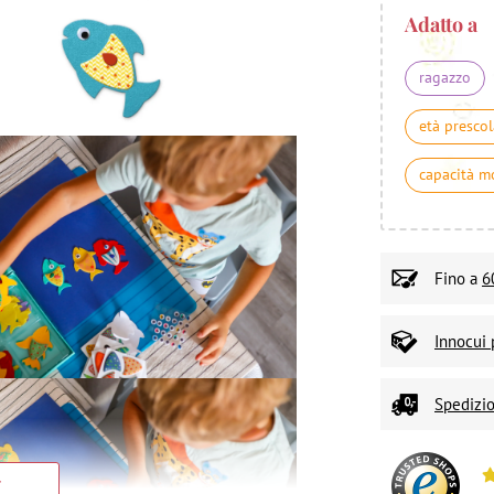
Adatto a
ragazzo
età prescol
capacità m
Fino a
6
Innocui 
Spedizio