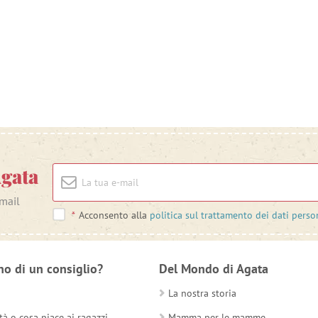
Agata
-mail
*
Acconsento alla
politica sul trattamento dei dati perso
no di un consiglio?
Del Mondo di Agata
La nostra storia
tà o cosa piace ai ragazzi
Mamma per le mamme