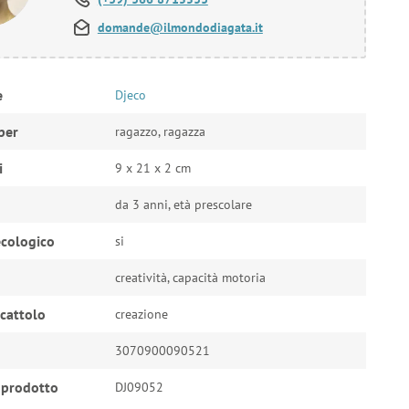
domande@ilmondodiagata.it
e
Djeco
per
ragazzo, ragazza
i
9 x 21 x 2 cm
da 3 anni, età prescolare
cologico
si
creatività, capacità motoria
ocattolo
creazione
3070900090521
 prodotto
DJ09052