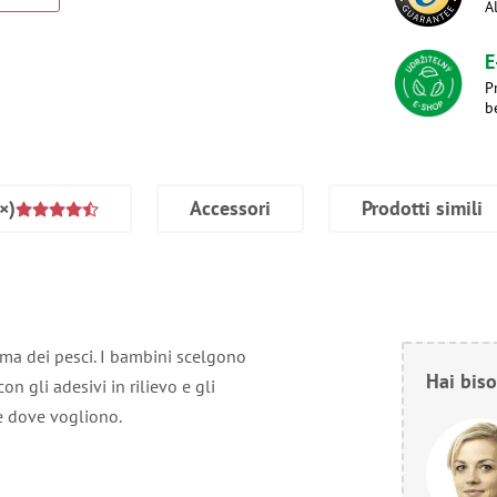
A
E
P
b
×)
Accessori
Prodotti simili
tema dei pesci. I bambini scelgono
Hai biso
n gli adesivi in rilievo e gli
re dove vogliono.