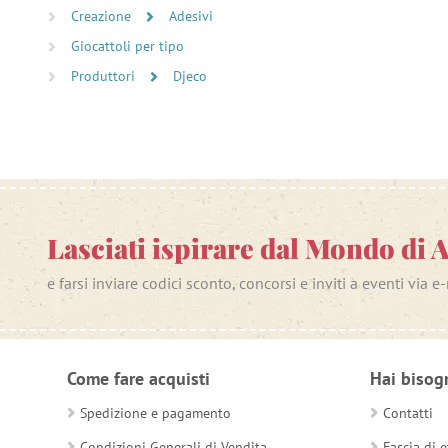
Creazione
Adesivi
Giocattoli per tipo
Produttori
Djeco
Lasciati ispirare dal Mondo di 
e farsi inviare codici sconto, concorsi e inviti a eventi via e
Come fare acquisti
Hai bisog
Spedizione e pagamento
Contatti
Condizioni Generali di Vendita
Fascia di e