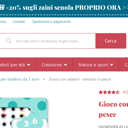
🎒 -20% sugli zaini scuola PROPRIO ORA >
amma
Contatti
Spedizione e pagamento
Cerca
ttoli per età
Creazione
Natura e sport
C
i per bambini da 3 anni
Gioco con adesivi - amiamo il pesce
4,
Gioco con
pesce
Un’attività di 