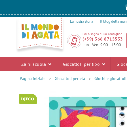
La nostra storia
Il blog della m
Hai bisogno di un consiglio?
(+39) 366 8715533
Lun - Ven: 9:00 - 13:00
Zaini scuola
Giocattoli per tipo
Gioca
Pagina iniziale
Giocattoli per età
Giochi e giocattol
DJECO