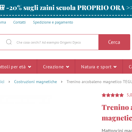
🎒 -20% sugli zaini scuola PROPRIO ORA >
amma
Contatti
Spedizione e pagamento
Cerca
ttoli per età
Creazione
Natura e sport
C
ici
Costruzioni magnetiche
Trenino arcobaleno magnetico TEG
5,
Trenino 
magneti
Mattoncini magn