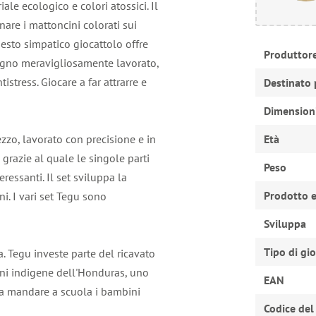
ale ecologico e colori atossici. Il
are i mattoncini colorati sui
uesto simpatico giocattolo offre
Produttor
legno meravigliosamente lavorato,
istress. Giocare a far attrarre e
Destinato 
Dimension
zzo, lavorato con precisione e in
Età
grazie al quale le singole parti
Peso
ressanti. Il set sviluppa la
Prodotto e
i. I vari set Tegu sono
Sviluppa
Tipo di gi
. Tegu investe parte del ricavato
oni indigene dell'Honduras, uno
EAN
 a mandare a scuola i bambini
Codice del