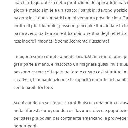
marchio Tegu utilizza nella produzione dei giocattoli materi
gioco è molto simile a un abaco: i bambini devono posizion
bastoncini. I due simpatici omini verranno posti in cima. Q
molto di più. I bambini possono percepire il materiale in 
basta averlo tra le mani e il bambino sentirà degli effetti ant
respingere i magneti è semplicemente rilassante!
I magneti sono completamente sicuri. All'interno di ogni pe
gran parte a mano, è nascosto un magnete quasi invisibile, 
possono essere collegate tra loro e creare così strutture inte
creatività, l'immaginazione e le capacità motorie nei bambin
combinabili tra loro.
Acquistando un set Tegu, si contribuisce a una buona causa
nella riforestazione, dando così lavoro a diverse popolazi
dei paesi più poveri del continente americano, e provvede
honduregni.