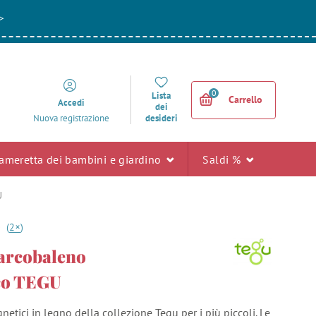
>
0
Lista
Carrello
Accedi
dei
desideri
Nuova registrazione
ameretta dei bambini e giardino
Saldi %
U
+
0
(
2
)
arcobaleno
co TEGU
etici in legno della collezione Tegu per i più piccoli. Le