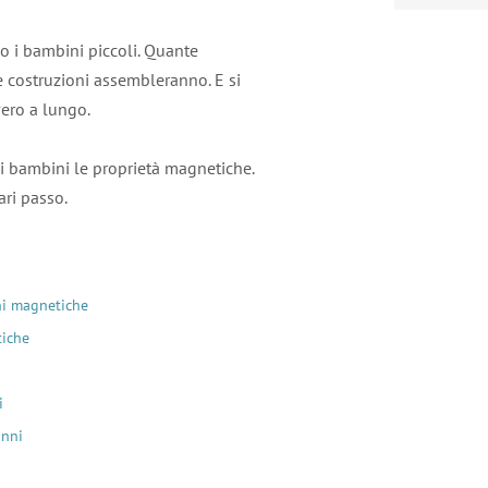
no i bambini piccoli. Quante
 costruzioni assembleranno. E si
vero a lungo.
 i bambini le proprietà magnetiche.
ari passo.
ni magnetiche
tiche
i
anni