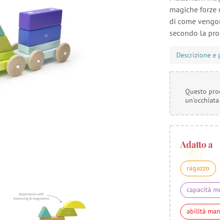
magiche forze 
di come vengon
secondo la prop
Descrizione e 
Questo prod
un'occhiata
Adatto a
ragazzo
capacità m
abilità ma