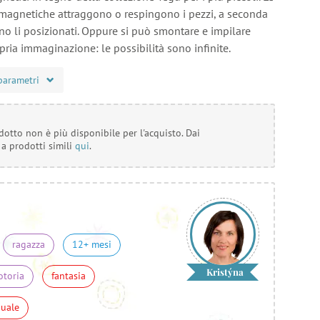
magnetiche attraggono o respingono i pezzi, a seconda
o li posizionati. Oppure si può smontare e impilare
ria immaginazione: le possibilità sono infinite.
parametri
otto non è più disponibile per l'acquisto. Dai
 a prodotti simili
qui
.
ragazza
12+ mesi
Kristýna
otoria
fantasia
nuale