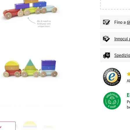
Fino a
6
Innocui 
Spedizio
A
E
P
b