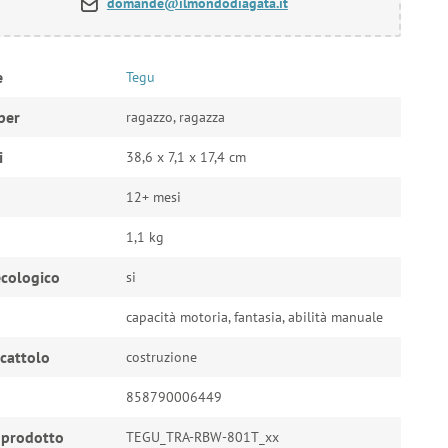
domande@ilmondodiagata.it
e
Tegu
per
ragazzo, ragazza
i
38,6 x 7,1 x 17,4 cm
12+ mesi
1,1 kg
cologico
si
capacità motoria, fantasia, abilità manuale
ocattolo
costruzione
858790006449
 prodotto
TEGU_TRA-RBW-801T_xx