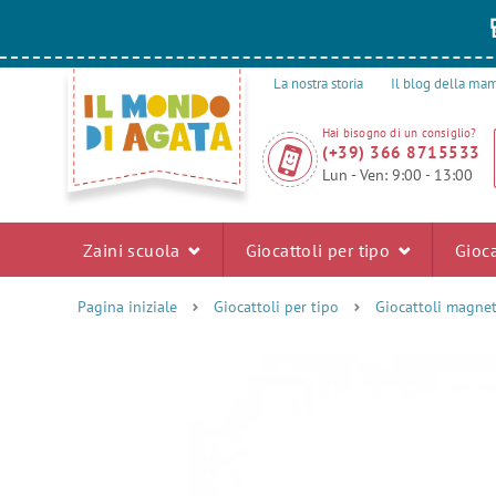
La nostra storia
Il blog della m
Hai bisogno di un consiglio?
(+39) 366 8715533
Lun - Ven: 9:00 - 13:00
Zaini scuola
Giocattoli per tipo
Gioca
Pagina iniziale
Giocattoli per tipo
Giocattoli magnet