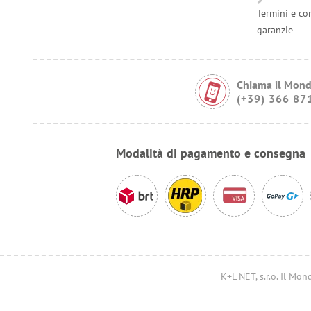
Termini e co
garanzie
Chiama il Mond
(+39) 366 87
Modalità di pagamento e consegna
K+L NET, s.r.o. Il M