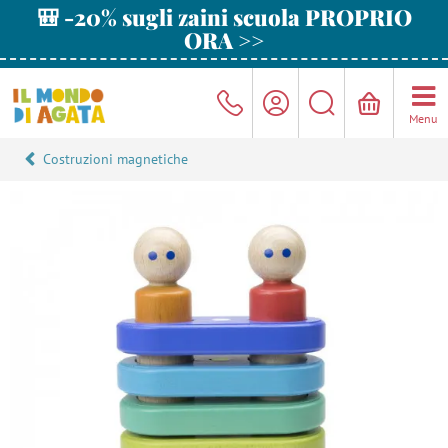
🎒 -20% sugli zaini scuola PROPRIO
ORA >>
Menu
Costruzioni magnetiche