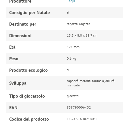
Produttore
Tegu
Consiglio per Natale
si
Destinato per
ragazza, ragazzo
Dimensioni
15,5 x 8,8 x 21,7 cm
Età
12+ mesi
Peso
0,6 kg
Prodotto ecologico
si
capacità motoria, fantasia, abilità
Sviluppa
manuale
Tipo di giocattolo
giocattoli
EAN
858790006432
Codice del prodotto
TEGU_STA-BGY-801T