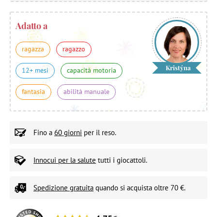
Adatto a
ragazza
ragazzo
Kristýna
12+ mesi
capacità motoria
fantasia
abilità manuale
Fino a
60 giorni
per il reso.
Innocui per la salute
tutti i giocattoli.
Spedizione gratuita
quando si acquista oltre 70 €.