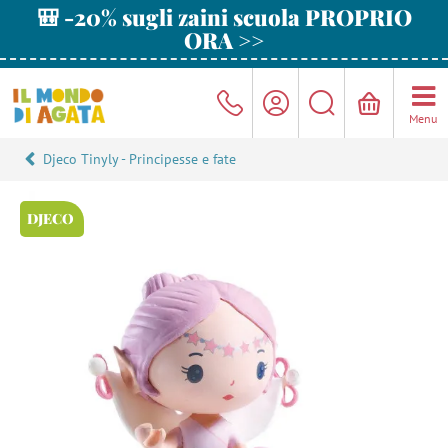
🎒 -20% sugli zaini scuola PROPRIO
ORA >>
Menu
Djeco Tinyly - Principesse e fate
DJECO