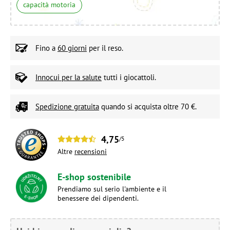
capacità motoria
Fino a
60 giorni
per il reso.
Innocui per la salute
tutti i giocattoli.
Spedizione gratuita
quando si acquista oltre 70 €.
4,75
/5
Altre
recensioni
E-shop sostenibile
Prendiamo sul serio l'ambiente e il
benessere dei dipendenti.