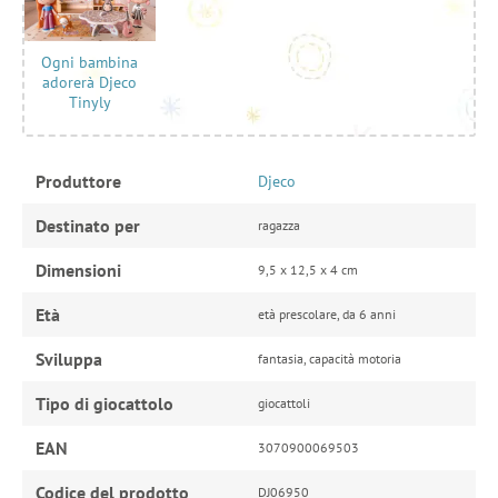
Ogni bambina
adorerà Djeco
Tinyly
Produttore
Djeco
Destinato per
ragazza
Dimensioni
9,5 x 12,5 x 4 cm
Età
età prescolare, da 6 anni
Sviluppa
fantasia, capacità motoria
Tipo di giocattolo
giocattoli
EAN
3070900069503
Codice del prodotto
DJ06950