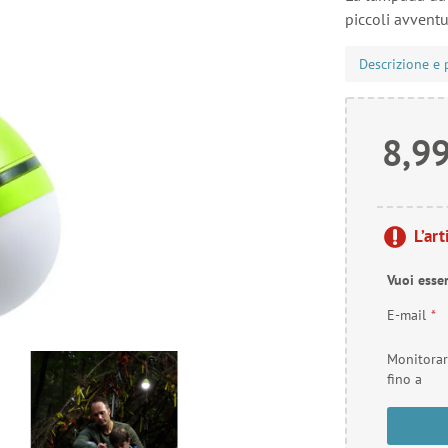
piccoli avventur
Descrizione e 
8,99
L’ar
Vuoi esse
E-mail
*
Monitora
fino a