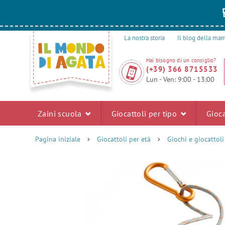
La nostra storia
Il blog della m
Hai bisogno di un consiglio?
(+39) 366 8715533
Lun - Ven: 9:00 - 13:00
Zaini scuola
Giocattoli per tipo
Gioca
Pagina iniziale
Giocattoli per età
Giochi e giocattol