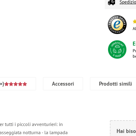
Spedizio
A
E
P
b
×)
Accessori
Prodotti simili
tutti i piccoli avventurieri: in
Hai biso
passeggiata notturna - la lampada