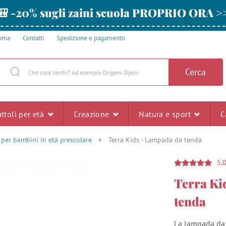
🎒 -20% sugli zaini scuola PROPRIO ORA >
amma
Contatti
Spedizione e pagamento
Cerca
ttoli per età
Creazione
Natura e sport
C
i per bambini in età prescolare
Terra Kids - Lampada da tenda
5,
Terra Ki
tenda
La lampada da t