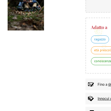
Adatto a
ragazzo
età prescol
conoscenz
Fino a
6
Innocui 