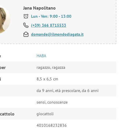
Jana Napolitano
Lun - Ven: 9:00 - 13:00
(+39) 366 8715533
domande@ilmondodiagata.it
e
HABA
per
ragazzo, ragazza
i
8,5 x 6,5 cm
da 9 anni, età prescolare, da 6 anni
sensi, conoscenze
ocattolo
giocattoli
4010168232836