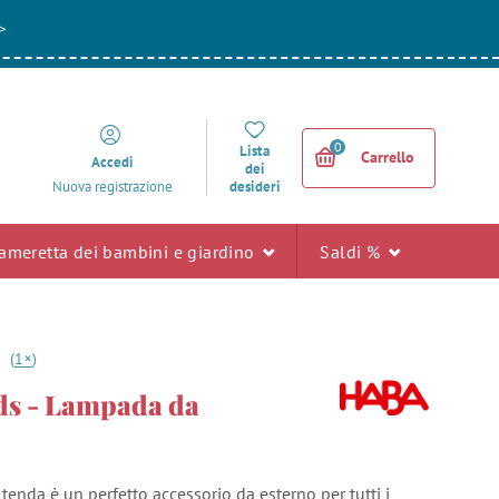
>
0
Lista
Carrello
Accedi
dei
desideri
Nuova registrazione
ameretta dei bambini e giardino
Saldi %
+
0
(
1
)
ds - Lampada da
enda è un perfetto accessorio da esterno per tutti i