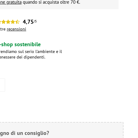
ne gratuita
quando si acquista oltre 70 €.
4,75
/5
ltre
recensioni
-shop sostenibile
rendiamo sul serio l'ambiente e il
enessere dei dipendenti.
gno di un consiglio?