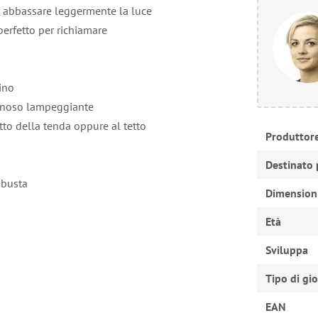
le abbassare leggermente la luce
erfetto per richiamare
ino
uminoso lampeggiante
tto della tenda oppure al tetto
Produttor
Destinato 
obusta
Dimension
Età
Sviluppa
Tipo di gi
EAN