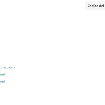
Codice del
 prescolare
anni
anni