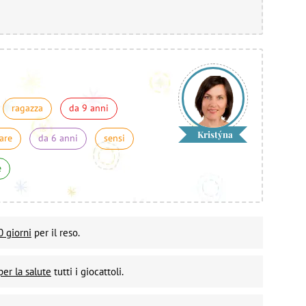
ragazza
da 9 anni
Kristýna
are
da 6 anni
sensi
e
0 giorni
per il reso.
per la salute
tutti i giocattoli.