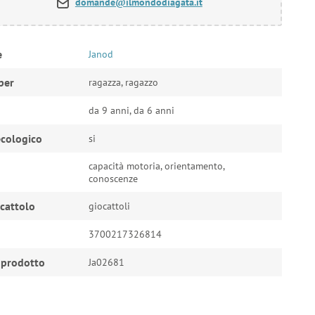
domande@ilmondodiagata.it
e
Janod
per
ragazza, ragazzo
da 9 anni, da 6 anni
cologico
si
capacità motoria, orientamento,
conoscenze
ocattolo
giocattoli
3700217326814
 prodotto
Ja02681