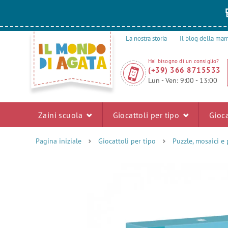
La nostra storia
Il blog della m
Hai bisogno di un consiglio?
(+39) 366 8715533
Lun - Ven: 9:00 - 13:00
Zaini scuola
Giocattoli per tipo
Gioca
Pagina iniziale
Giocattoli per tipo
Puzzle, mosaici e 