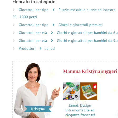
Elencato in categorie
Giocattoli per tipo
Puzzle, mosaici e puzzle ad incastro
50 - 1000 pezzi
Giocattoli per tipo
Giochi e giocattoli premiati
Giocattoli per età
Giochi e giocattoli per bambini da 6 
Giocattoli per età
Giochi e giocattoli per bambini da 9 
Produttori
Janod
Mamma Kristýna suggeri
Janod: Design
Kristýna
intramontabile ed
eleganza francese!