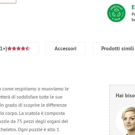
E
P
b
1×)
Accessori
Prodotti simili
o come respiriamo o muoviamo le
Hai biso
tterà di soddisfare tutte le sue
 in grado di scoprire le differenze
prio corpo. La scatola è composta
zzle da 75 pezzi degli organi del
heletro. Ogni puzzle è alto 1