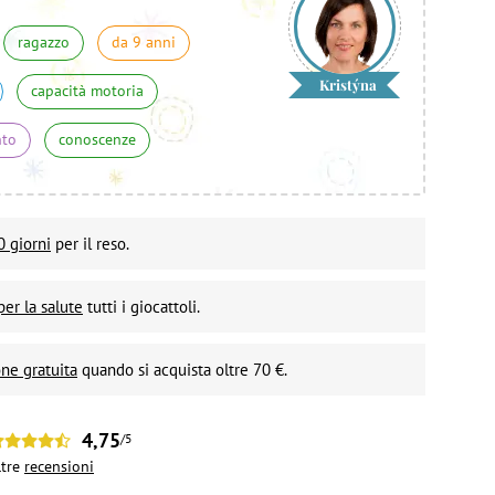
ragazzo
da 9 anni
Kristýna
capacità motoria
nto
conoscenze
0 giorni
per il reso.
per la salute
tutti i giocattoli.
ne gratuita
quando si acquista oltre 70 €.
4,75
/5
ltre
recensioni