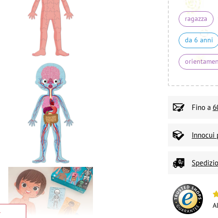
ragazza
da 6 anni
orientame
Fino a
6
Innocui 
Spedizio
A