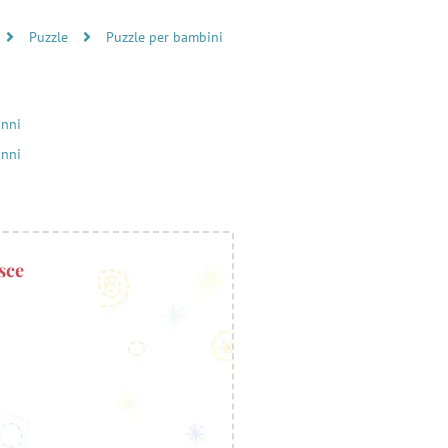
Puzzle
Puzzle per bambini
anni
anni
sce