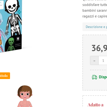
soddisfare tutte
bambini saranno
ragazzi e capir
Descrizione e 
36,
-
ttolo
Disp
Adatto a