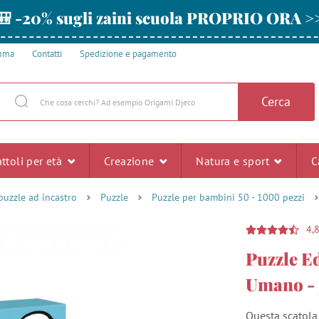
🎒 -20% sugli zaini scuola PROPRIO ORA >
amma
Contatti
Spedizione e pagamento
Cerca
ttoli per età
Creazione
Natura e sport
C
puzzle ad incastro
Puzzle
Puzzle per bambini 50 - 1000 pezzi
4,
Puzzle E
Umano - 5
Questa scatola 