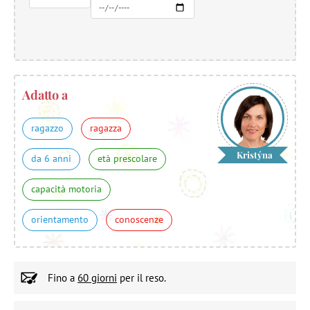
Adatto a
ragazzo
ragazza
Kristýna
da 6 anni
età prescolare
capacità motoria
orientamento
conoscenze
Fino a
60 giorni
per il reso.