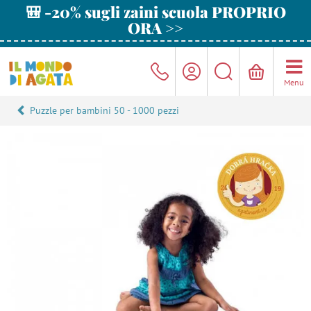
🎒 -20% sugli zaini scuola PROPRIO
ORA >>
Menu
Puzzle per bambini 50 - 1000 pezzi