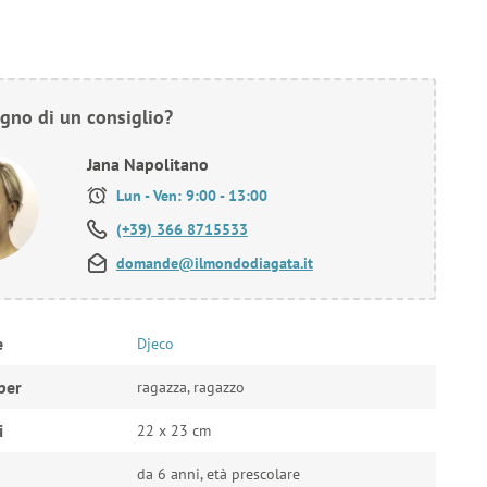
gno di un consiglio?
Jana Napolitano
Lun - Ven: 9:00 - 13:00
(+39) 366 8715533
domande@ilmondodiagata.it
e
Djeco
per
ragazza, ragazzo
i
22 x 23 cm
da 6 anni, età prescolare