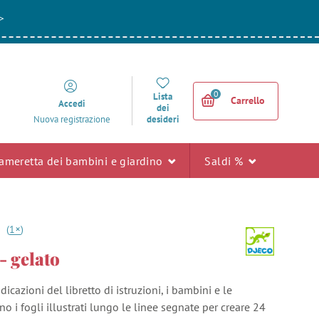
>
0
Lista
Carrello
Accedi
dei
desideri
Nuova registrazione
ameretta dei bambini e giardino
Saldi %
+
0
(
1
)
- gelato
icazioni del libretto di istruzioni, i bambini e le
 i fogli illustrati lungo le linee segnate per creare 24