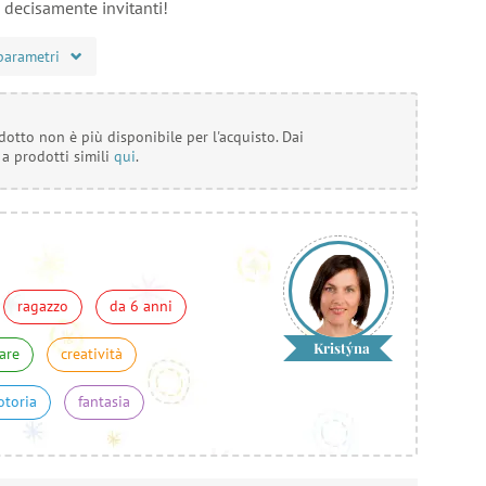
a decisamente invitanti!
parametri
otto non è più disponibile per l'acquisto. Dai
 a prodotti simili
qui
.
ragazzo
da 6 anni
Kristýna
are
creatività
otoria
fantasia