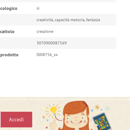
cologico
si
creatività, capacità motoria, fantasia
ocattolo
creazione
3070900087569
 prodotto
DJ08756_xx
Accedi