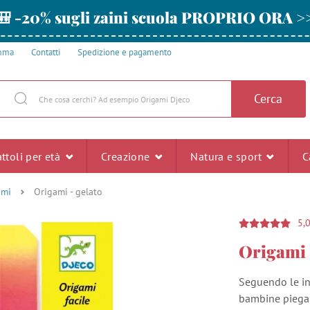
🎒 -20% sugli zaini scuola PROPRIO ORA >
amma
Contatti
Spedizione e pagamento
Cerca
ttoli per età
Creazione
Natura e sport
C
ami
Origami - gelato
5,
Origami 
Seguendo le ind
bambine piegano