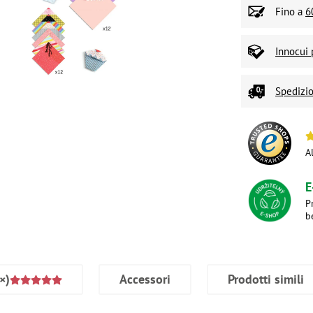
Fino a
6
Innocui 
Spedizio
A
E
P
b
×)
Accessori
Prodotti simili