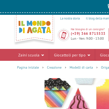
La nostra storia
Il blog della m
Hai bisogno di un consiglio?
(+39) 366 8715533
Lun - Ven: 9:00 - 13:00
Zaini scuola
Giocattoli per tipo
Gioca
Pagina iniziale
Creazione
Modelli di carta
Orig