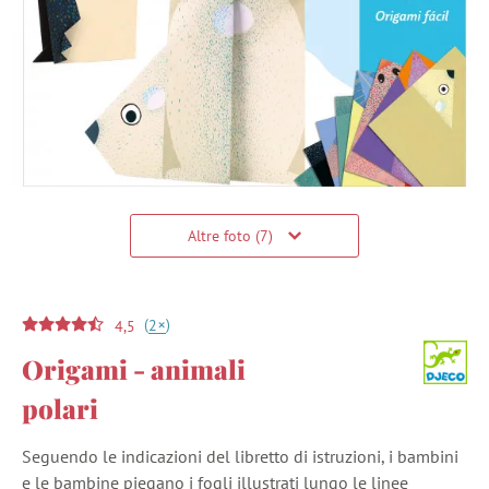
Altre foto (7)
(
)
+
2
4,5
Origami - animali
polari
Seguendo le indicazioni del libretto di istruzioni, i bambini
e le bambine piegano i fogli illustrati lungo le linee