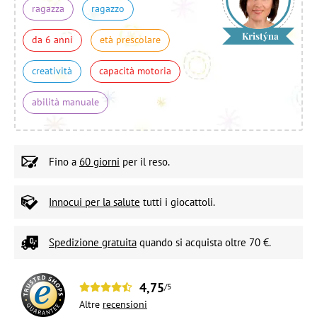
ragazza
ragazzo
Kristýna
da 6 anni
età prescolare
creatività
capacità motoria
abilità manuale
Fino a
60 giorni
per il reso.
Innocui per la salute
tutti i giocattoli.
Spedizione gratuita
quando si acquista oltre 70 €.
4,75
/5
Altre
recensioni