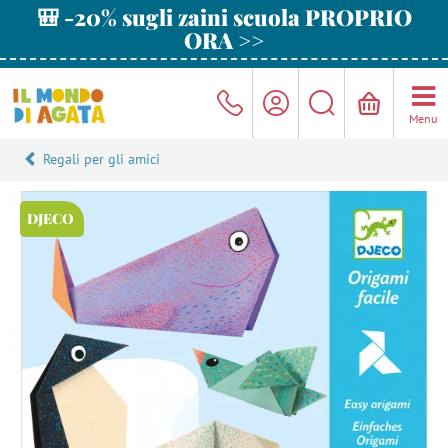
🎒 -20% sugli zaini scuola PROPRIO
ORA >>
Menu
Regali per gli amici
DJECO