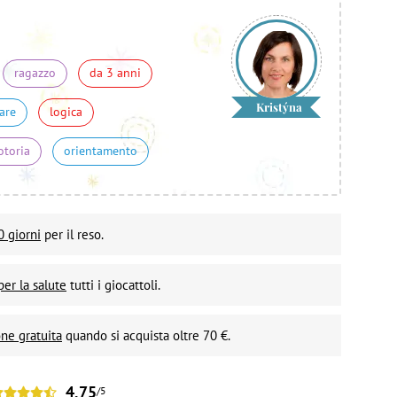
ragazzo
da 3 anni
Kristýna
are
logica
otoria
orientamento
0 giorni
per il reso.
per la salute
tutti i giocattoli.
ne gratuita
quando si acquista oltre 70 €.
4,75
/5