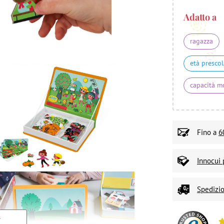
Adatto a
ragazza
età prescol
capacità m
Fino a
6
Innocui 
Spedizio