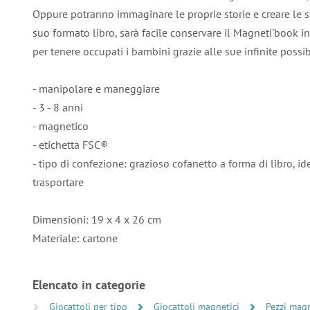
Oppure potranno immaginare le proprie storie e creare le sc
suo formato libro, sarà facile conservare il Magneti'book in
per tenere occupati i bambini grazie alle sue infinite possib
- manipolare e maneggiare
- 3 - 8 anni
- magnetico
- etichetta FSC®
- tipo di confezione: grazioso cofanetto a forma di libro, id
trasportare
Dimensioni: 19 x 4 x 26 cm
Materiale: cartone
Elencato in categorie
Giocattoli per tipo
Giocattoli magnetici
Pezzi magn