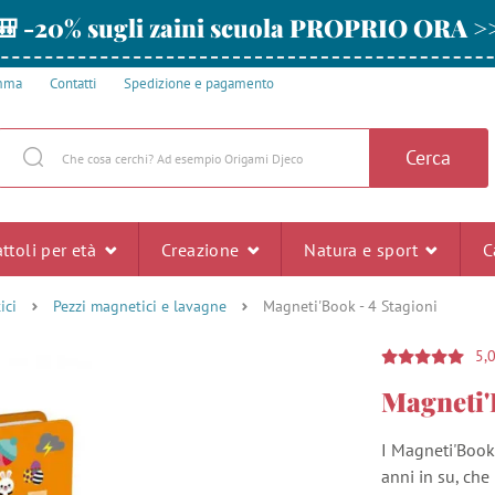
🎒 -20% sugli zaini scuola PROPRIO ORA >
amma
Contatti
Spedizione e pagamento
Cerca
ttoli per età
Creazione
Natura e sport
C
ici
Pezzi magnetici e lavagne
Magneti'Book - 4 Stagioni
5,
Magneti'
I Magneti'Book 
anni in su, che