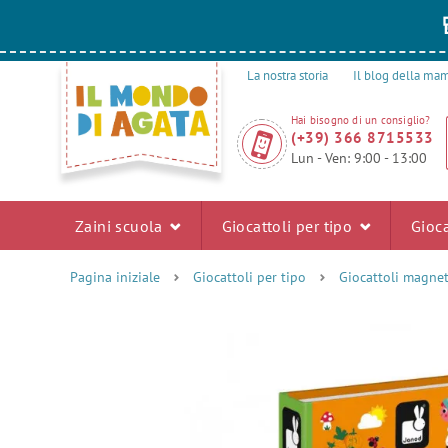
La nostra storia
Il blog della m
Hai bisogno di un consiglio?
(+39) 366 8715533
Lun - Ven: 9:00 - 13:00
Zaini scuola
Giocattoli per tipo
Gioca
Pagina iniziale
Giocattoli per tipo
Giocattoli magnet