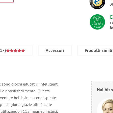
A
E
P
b
1×)
Accessori
Prodotti simili
 sono giochi educativi intelligenti
Hai biso
i e riposti facilmente! Questa
nventare bellissime scene ispirate
gni stagione grazie alle 4 carte
utilizzando i 115 magneti inclusi.