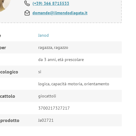
(+39) 366 8715533
domande@ilmondodiagata.it
e
Janod
per
ragazza, ragazzo
da 3 anni, età prescolare
cologico
si
logica, capacità motoria, orientamento
ocattolo
giocattoli
3700217327217
 prodotto
Ja02721