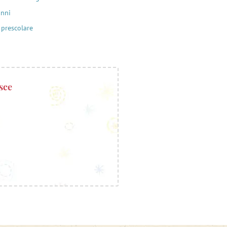
anni
 prescolare
sce