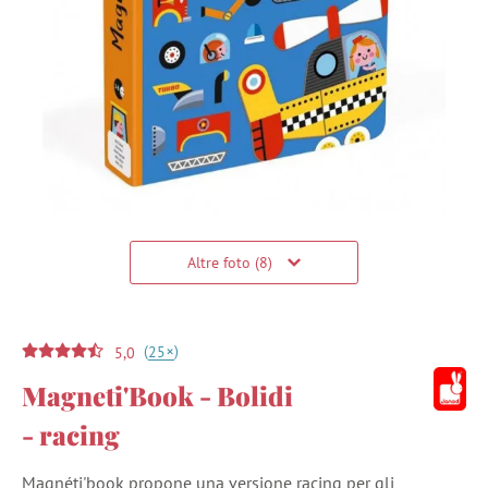
Altre foto (8)
(
)
+
25
5,0
Magneti'Book - Bolidi
- racing
Magnéti'book propone una versione racing per gli