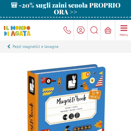
🎒 -20% sugli zaini scuola PROPRIO
ORA >>
Menu
Pezzi magnetici e lavagne