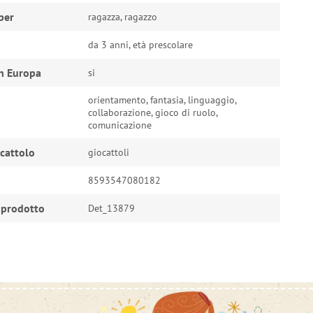
per
ragazza, ragazzo
da 3 anni, età prescolare
n Europa
si
orientamento, fantasia, linguaggio,
collaborazione, gioco di ruolo,
comunicazione
ocattolo
giocattoli
8593547080182
 prodotto
Det_13879