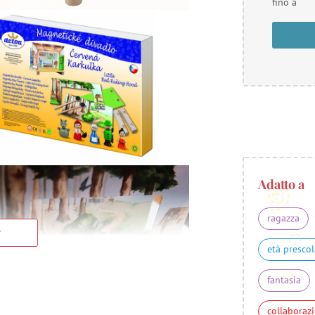
fino a
Adatto a
ragazza
età prescol
fantasia
collaboraz