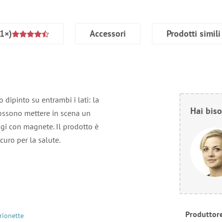
1×)
Accessori
Prodotti simili
dipinto su entrambi i lati: la
Hai biso
possono mettere in scena un
gi con magnete. Il prodotto è
icuro per la salute.
Produttor
rionette