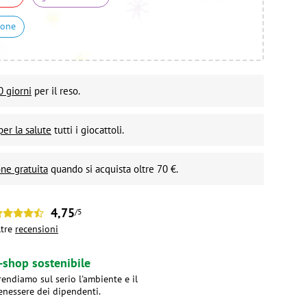
ione
0 giorni
per il reso.
per la salute
tutti i giocattoli.
ne gratuita
quando si acquista oltre 70 €.
4,75
/5
ltre
recensioni
-shop sostenibile
rendiamo sul serio l'ambiente e il
enessere dei dipendenti.