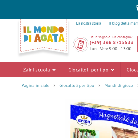
La nostra storia
Il blog della m
Hai bisogno di un consiglio?
(+39) 366 8715533
Lun - Ven: 9:00 - 13:00
Zaini scuola
Giocattoli per tipo
Gioca
Pagina iniziale
Giocattoli per tipo
Mondi di gioco