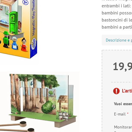
entrambi i lati:
bambini posson
bastoncini di 
bambini a parti
Descrizione e 
19,
L’ar
Vuoi esse
E-mail
*
Monitora