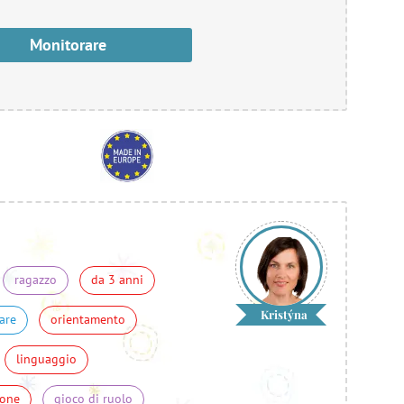
Monitorare
ragazzo
da 3 anni
Kristýna
are
orientamento
linguaggio
ione
gioco di ruolo