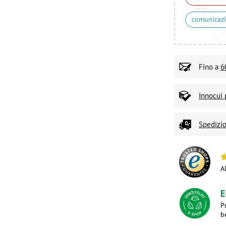
comunicaz
Fino a
6
Innocui 
Spedizio
A
E
P
b