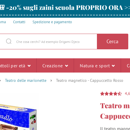
🎒 -20% sugli zaini scuola PROPRIO ORA >
amma
Contatti
Spedizione e pagamento
Cerca
ttoli per età
Creazione
Natura e sport
C
Teatro delle marionette
Teatro magnetico - Cappuccetto Rosso
4,
Teatro m
Cappucce
Il teatro magn