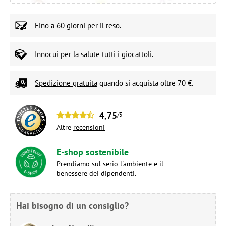
Fino a
60 giorni
per il reso.
Innocui per la salute
tutti i giocattoli.
Spedizione gratuita
quando si acquista oltre 70 €.
4,75
/5
Altre
recensioni
E-shop sostenibile
Prendiamo sul serio l'ambiente e il
benessere dei dipendenti.
Hai bisogno di un consiglio?