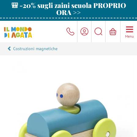
🎒 -20% sugli zaini scuola PROPRIO
ORA >>
Menu
Costruzioni magnetiche