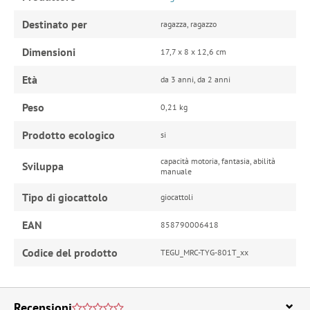
Destinato per
ragazza, ragazzo
Dimensioni
17,7 x 8 x 12,6 cm
Età
da 3 anni, da 2 anni
Peso
0,21 kg
Prodotto ecologico
si
capacità motoria, fantasia, abilità
Sviluppa
manuale
Tipo di giocattolo
giocattoli
EAN
858790006418
Codice del prodotto
TEGU_MRC-TYG-801T_xx
Recensioni