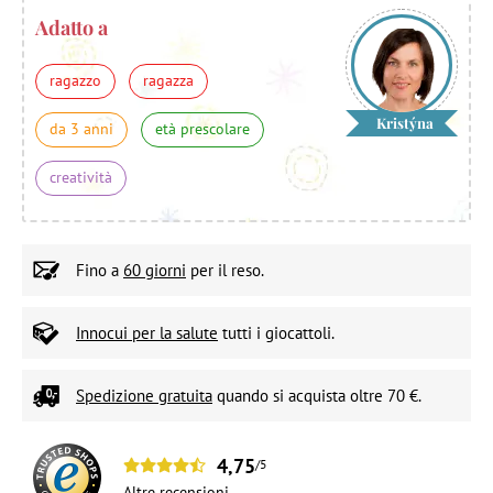
Adatto a
ragazzo
ragazza
Kristýna
da 3 anni
età prescolare
creatività
Fino a
60 giorni
per il reso.
Innocui per la salute
tutti i giocattoli.
Spedizione gratuita
quando si acquista oltre 70 €.
4,75
/5
Altre
recensioni