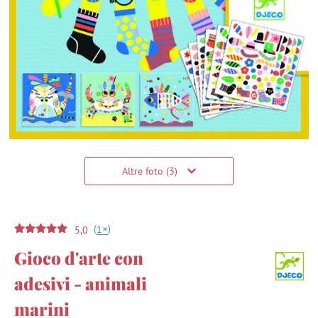
Altre foto (3)
(
)
+
1
5,0
Gioco d'arte con
adesivi - animali
marini