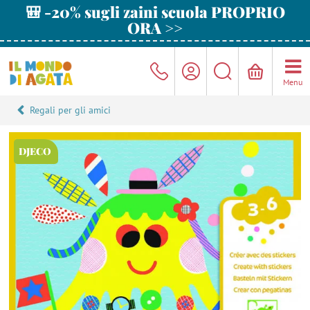
🎒 -20% sugli zaini scuola PROPRIO
ORA >>
Menu
Regali per gli amici
DJECO