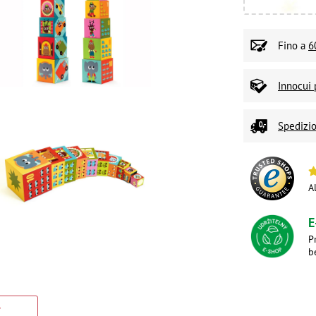
Fino a
6
Innocui 
Spedizio
A
E
P
b