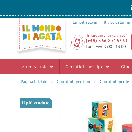
La nostra storia
Il blog della m
Hai bisogno di un consiglio?
(+39) 366 8715533
Lun - Ven: 9:00 - 13:00
Zaini scuola
Giocattoli per tipo
Gioca
Pagina iniziale
Giocattoli per tipo
Giocattoli per le 
Il più venduto