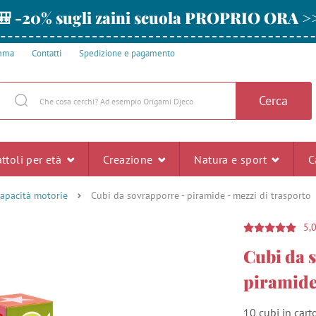
🎒 -20% sugli zaini scuola PROPRIO ORA >
amma
Contatti
Spedizione e pagamento
Cerca
ttoli per età
Creazione
Natura e sport
C
capacità motorie
Cubi da sovrapporre - piramide - mezzi di trasporto
5,
Cubi da 
piramide 
10 cubi in cart