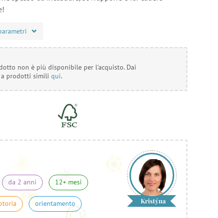
e!
parametri
otto non è più disponibile per l'acquisto. Dai
 a prodotti simili
qui
.
da 2 anni
12+ mesi
Kristýna
otoria
orientamento