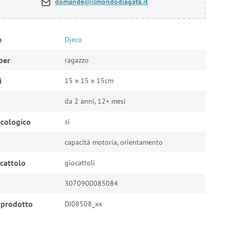
domande@ilmondodiagata.it
e
Djeco
per
ragazzo
i
15 x 15 x 15cm
da 2 anni, 12+ mesi
cologico
si
capacità motoria, orientamento
ocattolo
giocattoli
3070900085084
 prodotto
DJ08508_xx