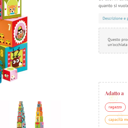
quanto si vuol
Descrizione e 
Questo prod
un'occhiata
Adatto a
ragazzo
capacità m