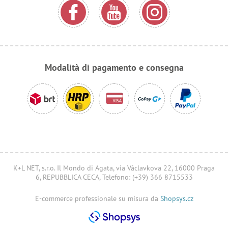
Modalità di pagamento e consegna
K+L NET, s.r.o. Il Mondo di Agata, via Václavkova 22, 16000 Praga
6, REPUBBLICA CECA, Telefono: (+39) 366 8715533
E-commerce professionale su misura da
Shopsys.cz