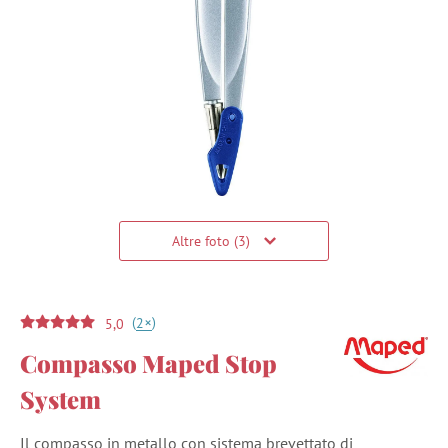
Altre foto (3)
(
)
+
2
5,0
Compasso Maped Stop
System
Il compasso in metallo con sistema brevettato di