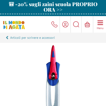
🎒 -20% sugli zaini scuola PROPRIO
ORA >>
Menu
Articoli per scrivere e accessori