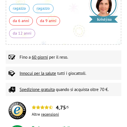
ragazza
ragazzo
Kristýna
da 6 anni
da 9 anni
da 12 anni
Fino a
60 giorni
per il reso.
Innocui per la salute
tutti i giocattoli.
Spedizione gratuita
quando si acquista oltre 70 €.
4,75
/5
Altre
recensioni