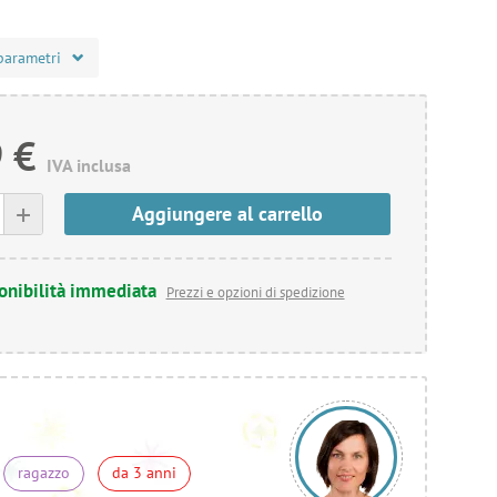
parametri
 €
IVA inclusa
+
Aggiungere al carrello
onibilità immediata
Prezzi e opzioni di spedizione
ragazzo
da 3 anni