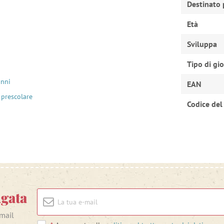
Destinato 
Età
Sviluppa
Tipo di gi
anni
EAN
 prescolare
Codice del
Agata
-mail