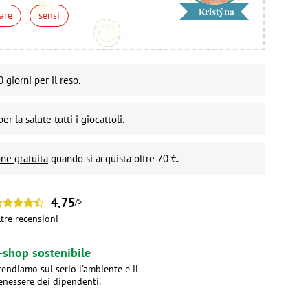
Kristýna
are
sensi
0 giorni
per il reso.
per la salute
tutti i giocattoli.
ne gratuita
quando si acquista oltre 70 €.
4,75
/5
ltre
recensioni
-shop sostenibile
rendiamo sul serio l'ambiente e il
enessere dei dipendenti.