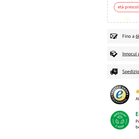
età prescol
Fino a
6
Innocui 
Spedizio
A
E
P
b