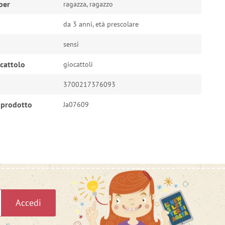
per
ragazza, ragazzo
da 3 anni, età prescolare
sensi
ocattolo
giocattoli
3700217376093
 prodotto
Ja07609
Accedi