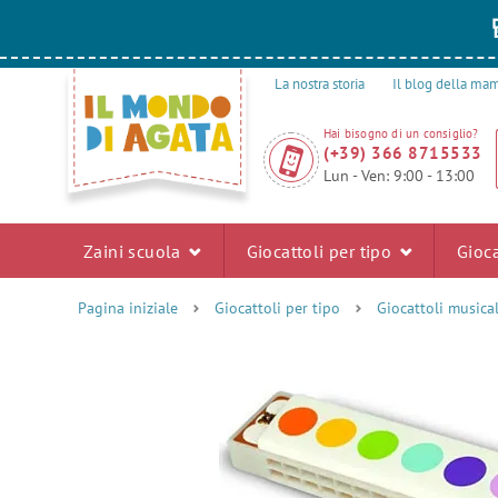
La nostra storia
Il blog della m
Hai bisogno di un consiglio?
(+39) 366 8715533
Lun - Ven: 9:00 - 13:00
Zaini scuola
Giocattoli per tipo
Gioca
Pagina iniziale
Giocattoli per tipo
Giocattoli musical