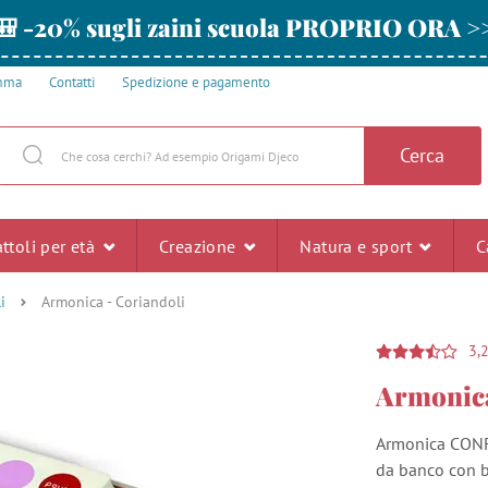
🎒 -20% sugli zaini scuola PROPRIO ORA >
amma
Contatti
Spedizione e pagamento
Cerca
ttoli per età
Creazione
Natura e sport
C
i
Armonica - Coriandoli
3,
Armonica
Armonica CONFE
da banco con b