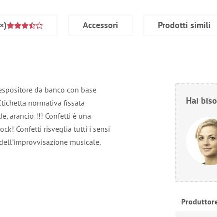
×)
Accessori
Prodotti simili
espositore da banco con base
Hai biso
Etichetta normativa fissata
de, arancio !!! Confetti è una
k! Confetti risveglia tutti i sensi
e dell’improvvisazione musicale.
Produttor