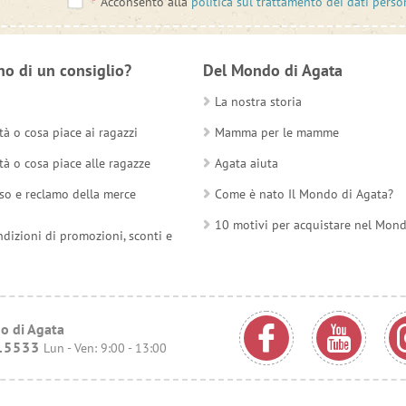
*
Acconsento alla
politica sul trattamento dei dati perso
no di un consiglio?
Del Mondo di Agata
La nostra storia
tà o cosa piace ai ragazzi
Mamma per le mamme
tà o cosa piace alle ragazze
Agata aiuta
so e reclamo della merce
Come è nato Il Mondo di Agata?
10 motivi per acquistare nel Mon
ndizioni di promozioni, sconti e
o di Agata
15533
Lun - Ven: 9:00 - 13:00