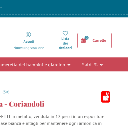
>
0
Lista
Carrello
Accedi
dei
desideri
Nuova registrazione
ameretta dei bambini e giardino
Saldi %
+
2
(
5
)
 - Coriandoli
TTI in metallo, venduta in 12 pezzi in un espositore
ase bianca e intagli per mantenere ogni armonica in