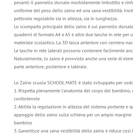
pesanti. Il pannello dorsale morbidamente imbottito e rinf
uniforme del peso dello zaino ed una sana vestibilità. Inolt
pettorale regolabile sia in altezza, sia in lunghezza.
Lo scomparto principale dello zaino è sul pannello dorsale
quaderni di formato A4 e A5 e altre due tasche in rete per 
materiale scolastico. La 3D tasca anteriore con cerniera nas
Le tasche in rete laterali possono contenere facilmente an
Naturalmente, lo zaino è provvisto anche una serie di elemen
parte anteriore, posteriore e laterale.
Lo Zaino scuola SCHOOL MATE è stato sviluppato per soddis
1. Rispetta pienamente l'anatomia del corpo del bambino, 
confortevole
2. Abilita la regolazione in altezza del sistema portante e 
appoggio dello zaino sulla schiena per un ampio margine d
bambino
3. Garantisce una sana vestibilità dello zaino e riduce così i