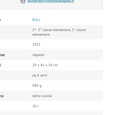
domande@ilmondodiagata.it
e
BOLL
2°- 3° classe elementare, 1° classe
elementare
2021
per
ragazza
i
29 x 41 x 19 cm
da 6 anni
980 g
ino
zaino scuola
20 l