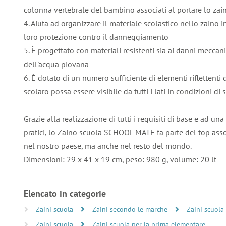
colonna vertebrale del bambino associati al portare lo zai
4. Aiuta ad organizzare il materiale scolastico nello zaino 
loro protezione contro il danneggiamento
5. È progettato con materiali resistenti sia ai danni meccan
dell'acqua piovana
6. È dotato di un numero sufficiente di elementi riflettenti
scolaro possa essere visibile da tutti i lati in condizioni di s
Grazie alla realizzazione di tutti i requisiti di base e ad una 
pratici, lo Zaino scuola SCHOOL MATE fa parte del top ass
nel nostro paese, ma anche nel resto del mondo.
Dimensioni: 29 x 41 x 19 cm, peso: 980 g, volume: 20 lt
Elencato in categorie
Zaini scuola
Zaini secondo le marche
Zaini scuola 
Zaini scuola
Zaini scuola per la prima elementare