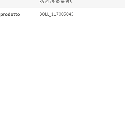
8591790006096
 prodotto
BOLL_117003045