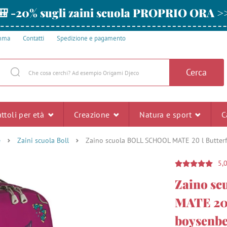
🎒 -20% sugli zaini scuola PROPRIO ORA >
amma
Contatti
Spedizione e pagamento
Cerca
ttoli per età
Creazione
Natura e sport
C
e
Zaini scuola Boll
Zaino scuola BOLL SCHOOL MATE 20 l Butterfl
5,
Zaino s
MATE 20 l
boysenb