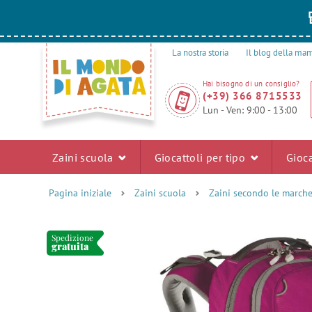
La nostra storia
Il blog della m
Hai bisogno di un consiglio?
(+39) 366 8715533
Lun - Ven: 9:00 - 13:00
Zaini scuola
Giocattoli per tipo
Gioca
Pagina iniziale
Zaini scuola
Zaini secondo le march
Spedizione
gratuita