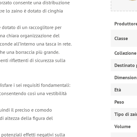
orzato consente una distribuzione
re lo zaino è dotato di cinghia
Produttor
 dotato di un raccoglitore per
una chiara organizzazione del
Classe
conde all’interno una tasca in rete.
che una borraccia più grande.
Collezione
ti riflettenti di sicurezza sulla
Destinato 
Dimension
fare i sei requisiti fondamentali:
Età
consentendo così una vestibilità
Peso
quindi il preciso e comodo
Tipo di za
i altezza della figura del
Volume
 potenziali effetti negativi sulla