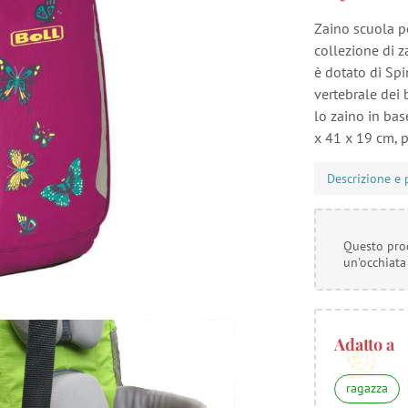
Zaino scuola p
collezione di 
è dotato di Sp
vertebrale dei 
lo zaino in bas
x 41 x 19 cm, p
Descrizione e 
Questo prod
un'occhiata
Adatto a
ragazza