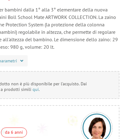
er bambini dalla 1° alla 3° elementare della nuova
zaini Boll School Mate ARTWORK COLLECTION. La zaino
ine Protection System (la protezione della colonna
bambini) regolabile in altezza, che permette di regolare
e all'altezza del bambino. Le dimensione dello zaino: 29
eso: 980 g, volume: 20 lt.
parametri
otto non è più disponibile per l'acquisto. Dai
 a prodotti simili
qui
.
da 6 anni