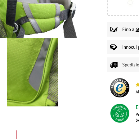
Fino a
6
Innocui 
Spedizio
A
E
P
b