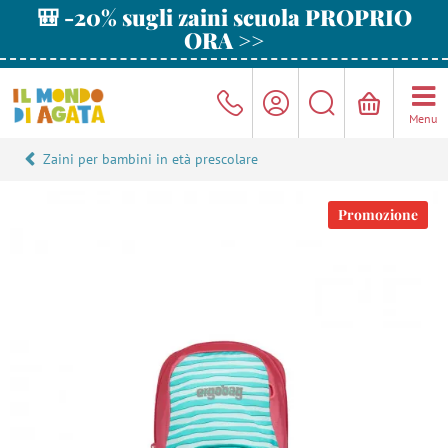
🎒 -20% sugli zaini scuola PROPRIO
ORA >>
Menu
Zaini per bambini in età prescolare
Promozione