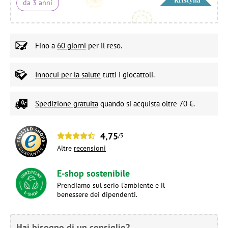
da 3 anni
Fino a
60 giorni
per il reso.
Innocui per la salute
tutti i giocattoli.
Spedizione gratuita
quando si acquista oltre 70 €.
4,75
/5
Altre
recensioni
E-shop sostenibile
Prendiamo sul serio l'ambiente e il
benessere dei dipendenti.
Hai bisogno di un consiglio?