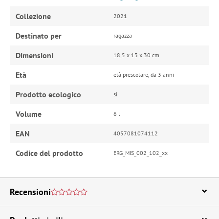
Collezione
2021
Destinato per
ragazza
Dimensioni
18,5 x 13 x 30 cm
Età
età prescolare, da 3 anni
Prodotto ecologico
si
Volume
6 l
EAN
4057081074112
Codice del prodotto
ERG_MIS_002_102_xx
Recensioni