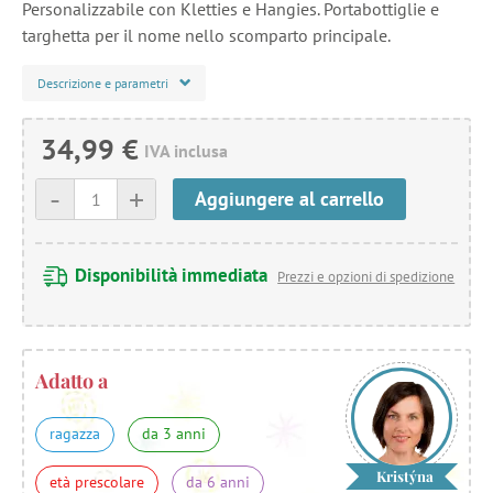
Personalizzabile con Kletties e Hangies. Portabottiglie e
targhetta per il nome nello scomparto principale.
Descrizione e parametri
34,99 €
IVA inclusa
-
+
Aggiungere al carrello
Disponibilità immediata
Prezzi e opzioni di spedizione
Adatto a
ragazza
da 3 anni
Kristýna
età prescolare
da 6 anni