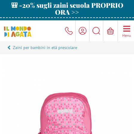
🎒 -20% sugli zaini scuola PROPRIO
ORA >>
Menu
Zaini per bambini in età prescolare