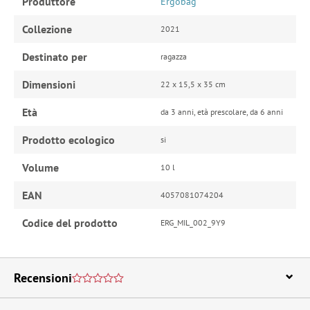
Produttore
Ergobag
Collezione
2021
Destinato per
ragazza
Dimensioni
22 x 15,5 x 35 cm
Età
da 3 anni, età prescolare, da 6 anni
Prodotto ecologico
si
Volume
10 l
EAN
4057081074204
Codice del prodotto
ERG_MIL_002_9Y9
Recensioni