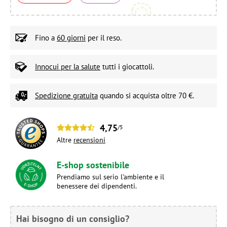
Fino a
60 giorni
per il reso.
Innocui per la salute
tutti i giocattoli.
Spedizione gratuita
quando si acquista oltre 70 €.
4,75
/5
Altre
recensioni
E-shop sostenibile
Prendiamo sul serio l'ambiente e il
benessere dei dipendenti.
Hai bisogno di un consiglio?