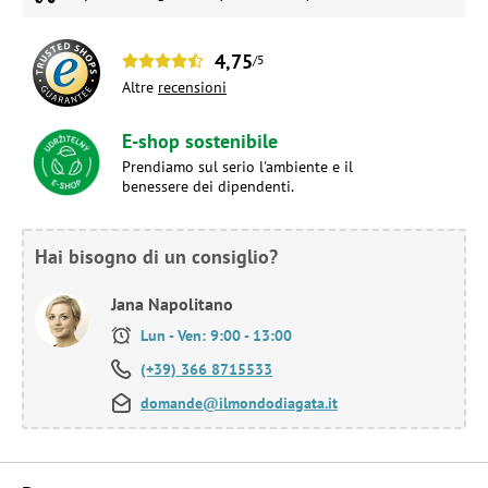
4,75
/5
Altre
recensioni
E-shop sostenibile
Prendiamo sul serio l'ambiente e il
benessere dei dipendenti.
Hai bisogno di un consiglio?
Jana Napolitano
Lun - Ven: 9:00 - 13:00
(+39) 366 8715533
domande@ilmondodiagata.it