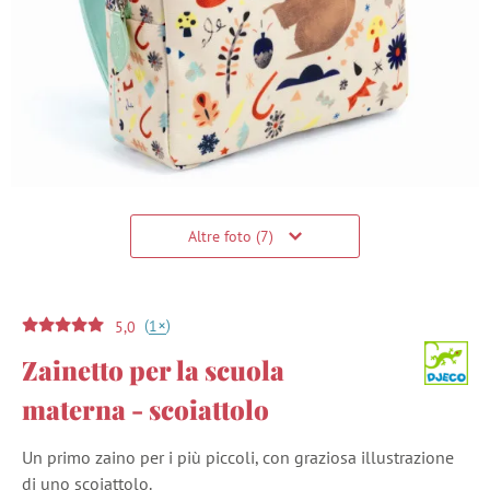
Altre foto (7)
(
)
+
1
5,0
Zainetto per la scuola
materna - scoiattolo
Un primo zaino per i più piccoli, con graziosa illustrazione
di uno scoiattolo.