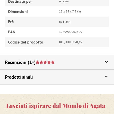
Destinato per
ragazza
Dimensioni
23 x 23 x 7,5 cm
Età
da 3 anni
EAN
3070900002500
Codice del prodotto
DJ0_DD00250_xx
Recensioni
(1×)
Prodotti simili
Lasciati ispirare dal Mondo di Agata