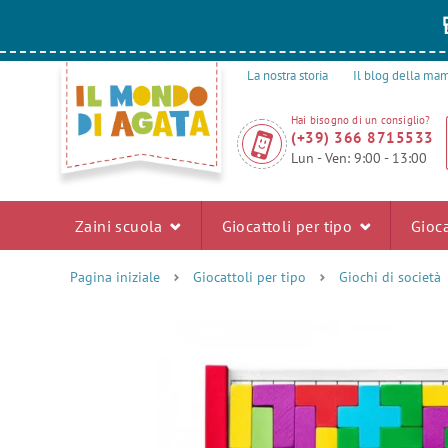
La nostra storia
Il blog della m
Hai bisogno di un consiglio?
(+39) 366 8715533
Lun - Ven: 9:00 - 13:00
Zaini scuola
Giocattoli per tipo
Gioca
Pagina iniziale
Giocattoli per tipo
Giochi di società