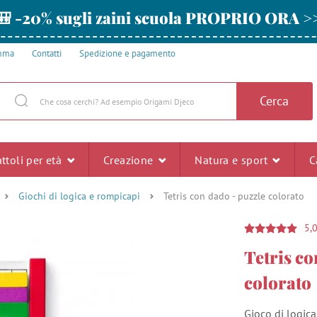
🎒 -20% sugli zaini scuola PROPRIO ORA >
amma
Contatti
Spedizione e pagamento
Cerca
ttoli per età
Creazione
Natura e sport
C
Giochi di logica e rompicapi
Tetris con dado - puzzle colorato
5,
Tetris co
colorato
Gioco di logica