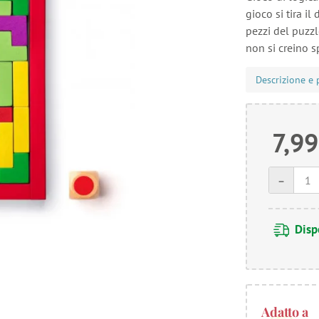
gioco si tira i
pezzi del puzzl
non si creino s
Descrizione e 
7,99
-
Disp
Adatto a