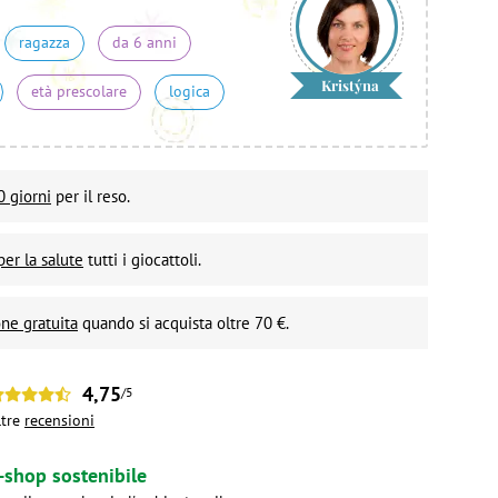
ragazza
da 6 anni
Kristýna
età prescolare
logica
0 giorni
per il reso.
per la salute
tutti i giocattoli.
ne gratuita
quando si acquista oltre 70 €.
4,75
/5
ltre
recensioni
-shop sostenibile