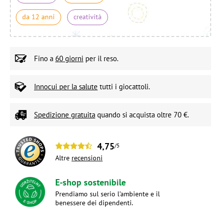
da 12 anni
creatività
Fino a
60 giorni
per il reso.
Innocui per la salute
tutti i giocattoli.
Spedizione gratuita
quando si acquista oltre 70 €.
4,75
/5
Altre
recensioni
E-shop sostenibile
Prendiamo sul serio l'ambiente e il
benessere dei dipendenti.