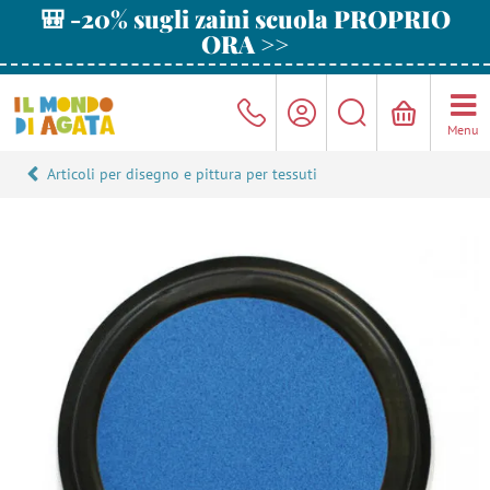
🎒 -20% sugli zaini scuola PROPRIO
ORA >>
Menu
Articoli per disegno e pittura per tessuti