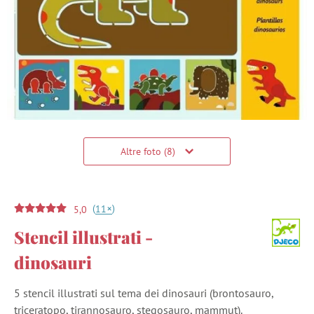
Altre foto (8)
(
)
+
11
5,0
Stencil illustrati -
dinosauri
5 stencil illustrati sul tema dei dinosauri (brontosauro,
triceratopo, tirannosauro, stegosauro, mammut).