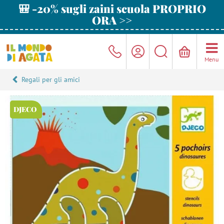
🎒 -20% sugli zaini scuola PROPRIO
ORA >>
Menu
Regali per gli amici
DJECO