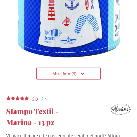
Altre foto (3)
(
)
+
1
5,0
Stampo Textil -
Marina - 13 pz
Vi piace il mare e le passeggiate serali nei porti? Allora