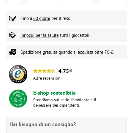
Fino a
60 giorni
per il reso.
Innocui per la salute
tutti i giocattoli.
Spedizione gratuita
quando si acquista oltre 70 €.
4,75
/5
Altre
recensioni
E-shop sostenibile
Prendiamo sul serio l'ambiente e il
benessere dei dipendenti.
Hai bisogno di un consiglio?