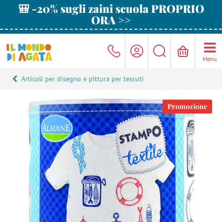
🎒 -20% sugli zaini scuola PROPRIO
ORA >>
Menu
Articoli per disegno e pittura per tessuti
Promozione