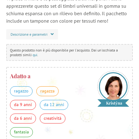
apprezzerete questo set di timbri universali in gomma su
schiuma espansa con un rilievo ben definito. Il pacchetto
include un tampone con colore per tessuti nero!
Descrizione e parametri
Questo prodotto non è più disponibile per l'acquisto. Dai un'occhiata a
prodotti simili
qui
.
Adatto a
ragazzo
ragazza
Kristýna
da 9 anni
da 12 anni
da 6 anni
creatività
fantasia