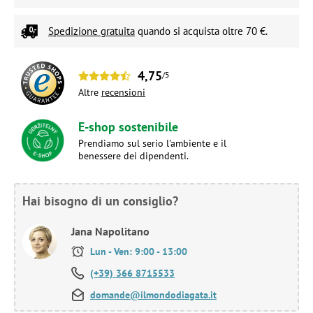
Spedizione gratuita
quando si acquista oltre 70 €.
4,75
/5
Altre
recensioni
E-shop sostenibile
Prendiamo sul serio l'ambiente e il
benessere dei dipendenti.
Hai bisogno di un consiglio?
Jana Napolitano
Lun - Ven: 9:00 - 13:00
(+39) 366 8715533
domande@ilmondodiagata.it