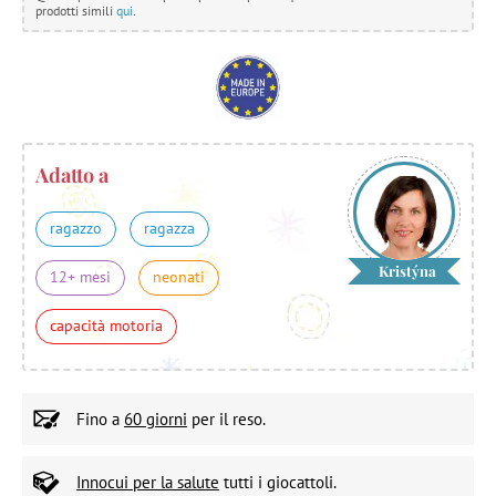
prodotti simili
qui
.
Adatto a
ragazzo
ragazza
Kristýna
12+ mesi
neonati
capacità motoria
Fino a
60 giorni
per il reso.
Innocui per la salute
tutti i giocattoli.