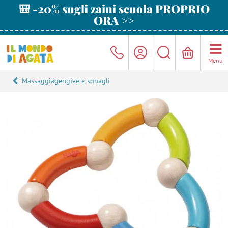
🎒 -20% sugli zaini scuola PROPRIO
ORA >>
Menu
Massaggiagengive e sonagli