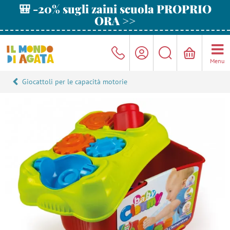
🎒 -20% sugli zaini scuola PROPRIO
ORA >>
Menu
Giocattoli per le capacità motorie