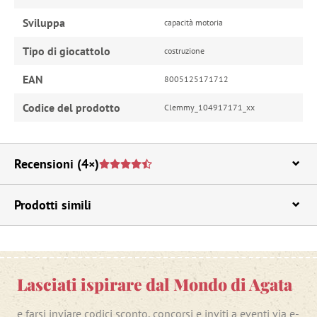
Sviluppa
capacità motoria
Tipo di giocattolo
costruzione
EAN
8005125171712
Codice del prodotto
Clemmy_104917171_xx
Recensioni
(4×)
Prodotti simili
Lasciati ispirare dal Mondo di Agata
e farsi inviare codici sconto, concorsi e inviti a eventi via e-