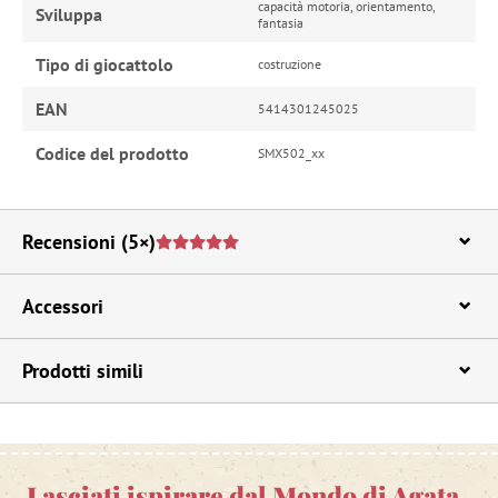
capacità motoria, orientamento,
Sviluppa
fantasia
Tipo di giocattolo
costruzione
EAN
5414301245025
Codice del prodotto
SMX502_xx
Recensioni
(5×)
Accessori
Prodotti simili
Lasciati ispirare dal Mondo di Agata