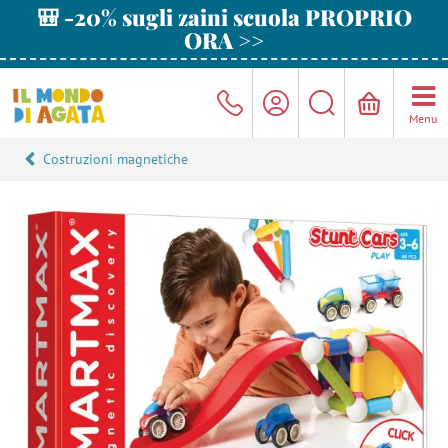
🎒 -20% sugli zaini scuola PROPRIO
ORA >>
Menu
Costruzioni magnetiche