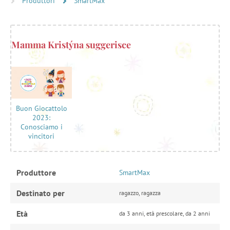
Produttori
SmartMax
Mamma Kristýna suggerisce
Buon Giocattolo
2023:
Conosciamo i
vincitori
Produttore
SmartMax
Destinato per
ragazzo, ragazza
Età
da 3 anni, età prescolare, da 2 anni