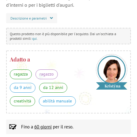
d'interni o per i biglietti d'auguri.
Descrizione e parametri
Questo prodotto non è più disponibile per l'acquisto. Dai un'occhiata a
prodotti simili
qui
.
Adatto a
ragazza
ragazzo
Kristýna
da 9 anni
da 12 anni
creatività
abilità manuale
Fino a
60 giorni
per il reso.