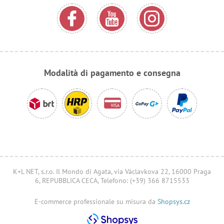
Modalità di pagamento e consegna
K+L NET, s.r.o. Il Mondo di Agata, via Václavkova 22, 16000 Praga
6, REPUBBLICA CECA, Telefono: (+39) 366 8715533
E-commerce professionale su misura da
Shopsys.cz