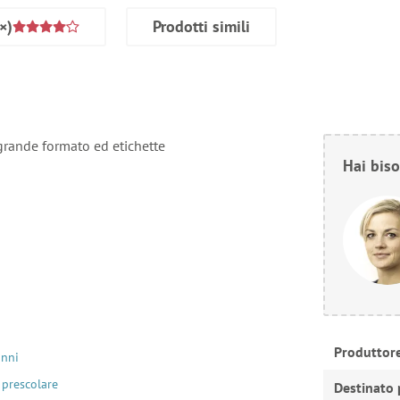
×)
Prodotti simili
 grande formato ed etichette
Hai biso
Produttor
anni
 prescolare
Destinato 