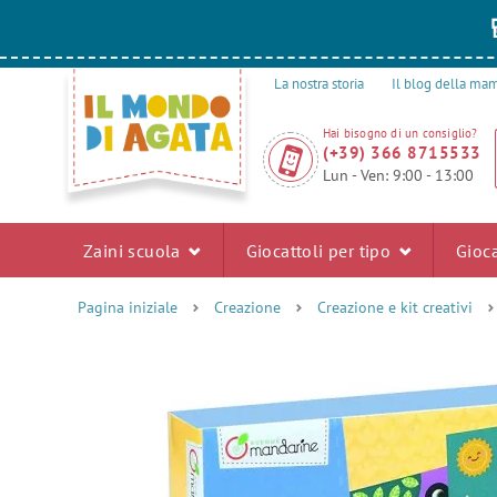
La nostra storia
Il blog della m
Hai bisogno di un consiglio?
(+39) 366 8715533
Lun - Ven: 9:00 - 13:00
Zaini scuola
Giocattoli per tipo
Gioca
Pagina iniziale
Creazione
Creazione e kit creativi