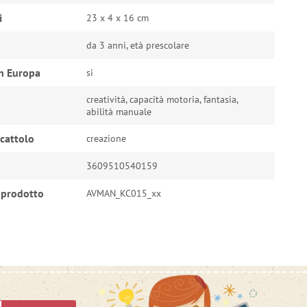
i
23 x 4 x 16 cm
da 3 anni, età prescolare
n Europa
si
creatività, capacità motoria, fantasia,
abilità manuale
ocattolo
creazione
3609510540159
 prodotto
AVMAN_KC015_xx