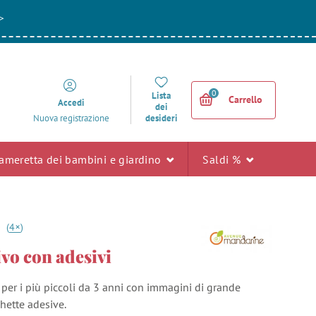
>
0
Lista
Carrello
Accedi
dei
desideri
Nuova registrazione
ameretta dei bambini e giardino
Saldi %
+
0
(
4
)
ivo con adesivi
 per i più piccoli da 3 anni con immagini di grande
hette adesive.