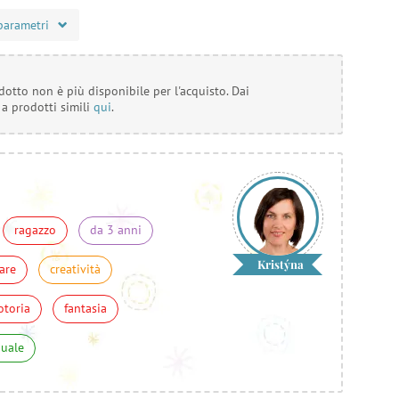
parametri
otto non è più disponibile per l'acquisto. Dai
 a prodotti simili
qui
.
ragazzo
da 3 anni
Kristýna
are
creatività
otoria
fantasia
nuale