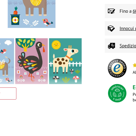
Fino a
6
Innocui 
Spedizio
A
E
P
b