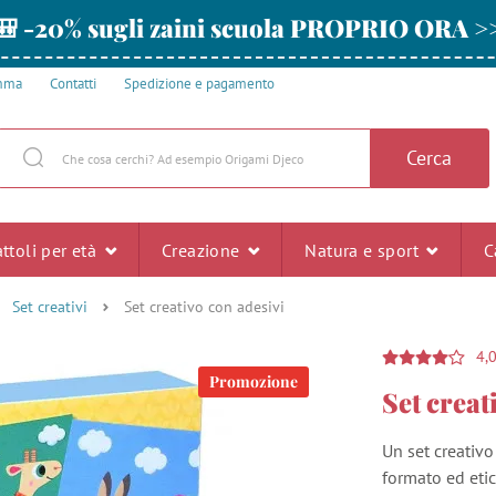
🎒 -20% sugli zaini scuola PROPRIO ORA >
amma
Contatti
Spedizione e pagamento
Cerca
ttoli per età
Creazione
Natura e sport
C
Set creativi
Set creativo con adesivi
4,
Promozione
Set creat
Un set creativo
formato ed etic