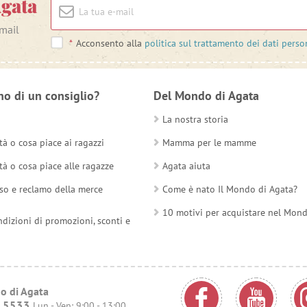
Agata
-mail
*
Acconsento alla
politica sul trattamento dei dati perso
no di un consiglio?
Del Mondo di Agata
La nostra storia
tà o cosa piace ai ragazzi
Mamma per le mamme
tà o cosa piace alle ragazze
Agata aiuta
so e reclamo della merce
Come è nato Il Mondo di Agata?
10 motivi per acquistare nel Mon
ndizioni di promozioni, sconti e
o di Agata
15533
Lun - Ven: 9:00 - 13:00