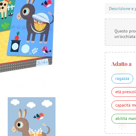
Descrizione e 
Questo prod
un'occhiata
Adatto a
ragazza
età prescol
capacità m
abilità ma