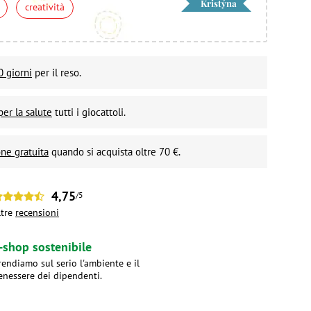
Kristýna
creatività
0 giorni
per il reso.
per la salute
tutti i giocattoli.
ne gratuita
quando si acquista oltre 70 €.
4,75
/5
ltre
recensioni
-shop sostenibile
rendiamo sul serio l'ambiente e il
enessere dei dipendenti.