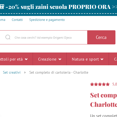
🎒 -20% sugli zaini scuola PROPRIO ORA >
amma
Contatti
Spedizione e pagamento
Cerca
ttoli per età
Creazione
Natura e sport
C
Set creativi
Set completo di cartoleria - Charlotte
5,
Set compl
Charlott
Un set completo