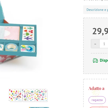
Descrizione e 
29,
-
Disp
Adatto a
ragazza