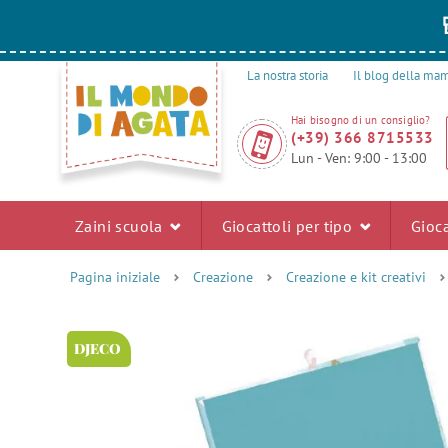
La nostra storia
Il blog della m
Hai bisogno di un consiglio?
(+39) 366 8715533
Lun - Ven: 9:00 - 13:00
Zaini scuola
Giocattoli per tipo
Gioca
Pagina iniziale
Creazione
Creazione e kit creativi
DJECO