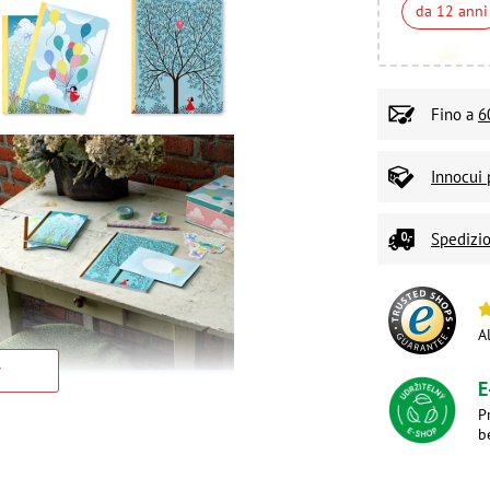
da 12 anni
Fino a
6
Innocui 
Spedizio
A
E
P
b