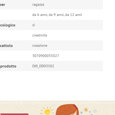
per
ragazza
da 6 anni, da 9 anni, da 12 anni
cologico
si
creatività
ocattolo
creazione
3070900035027
 prodotto
DJ0_DD03502