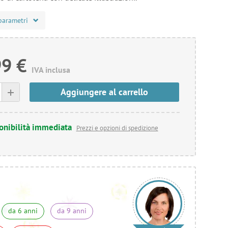
parametri
99 €
IVA inclusa
+
Aggiungere al carrello
onibilità immediata
Prezzi e opzioni di spedizione
da 6 anni
da 9 anni