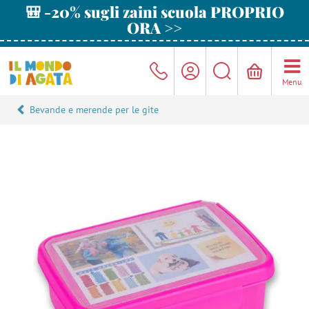
🎒 -20% sugli zaini scuola PROPRIO
ORA >>
Menu
Bevande e merende per le gite