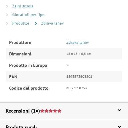
Zaini scuola
Giocattoli per tipo
Produttori
Zdravá lahev
Produttore
Zdravá lahev
Dimensioni
18 x 13 x 6,5 cm
Prodotto in Europa
si
EAN
8595573603502
Codice del prodotto
ZL_VZS18753
Recensioni
(1×)
Prodotti simili