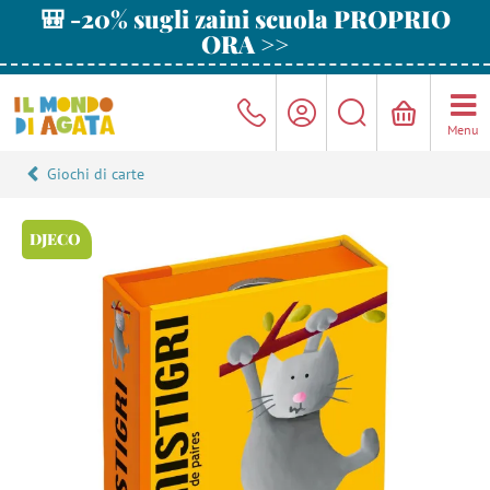
🎒 -20% sugli zaini scuola PROPRIO
ORA >>
Menu
Giochi di carte
DJECO