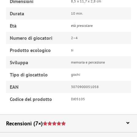
Dimensioni
8,5 x 11,7 x 2,8 cm
Durata
10 min.
Età
età prescolare
Numero di giocatori
2–4
Prodotto ecologico
si
Sviluppa
memoria e percezione
Tipo di giocattolo
giochi
EAN
3070900051058
Codice del prodotto
DJ05105
Recensioni
(7×)