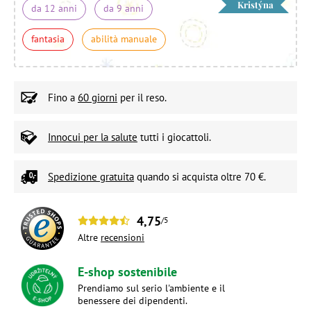
Kristýna
da 12 anni
da 9 anni
fantasia
abilità manuale
Fino a
60 giorni
per il reso.
Innocui per la salute
tutti i giocattoli.
Spedizione gratuita
quando si acquista oltre 70 €.
4,75
/5
Altre
recensioni
E-shop sostenibile
Prendiamo sul serio l'ambiente e il
benessere dei dipendenti.