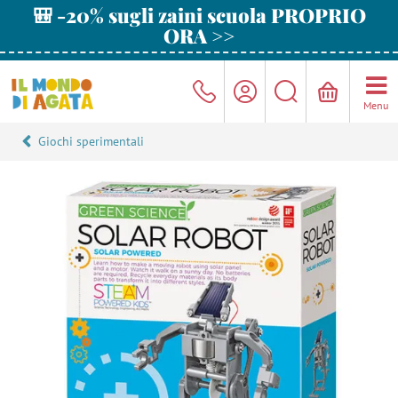
🎒 -20% sugli zaini scuola PROPRIO
ORA >>
Menu
Giochi sperimentali