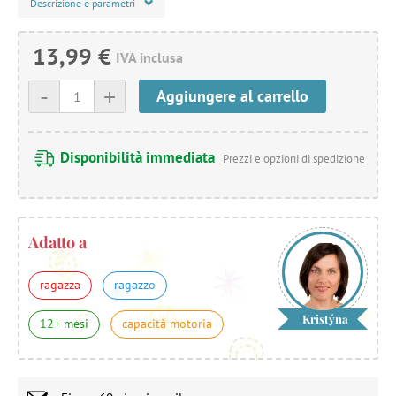
Descrizione e parametri
13,99 €
IVA inclusa
-
+
Aggiungere al carrello
Disponibilità immediata
Prezzi e opzioni di spedizione
Adatto a
ragazza
ragazzo
Kristýna
12+ mesi
capacità motoria