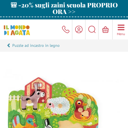
🎒 -20% sugli zaini scuola PROPRIO
ORA >>
Menu
Puzzle ad incastro in legno