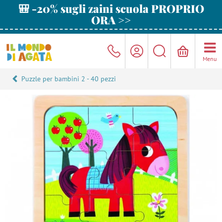
🎒 -20% sugli zaini scuola PROPRIO
ORA >>
Menu
Puzzle per bambini 2 - 40 pezzi