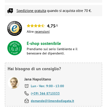
Spedizione gratuita
quando si acquista oltre 70 €.
4,75
/5
Altre
recensioni
E-shop sostenibile
Prendiamo sul serio l'ambiente e il
benessere dei dipendenti.
Hai bisogno di un consiglio?
Jana Napolitano
Lun - Ven: 9:00 - 13:00
(+39) 366 8715533
domande@ilmondodiagata.it