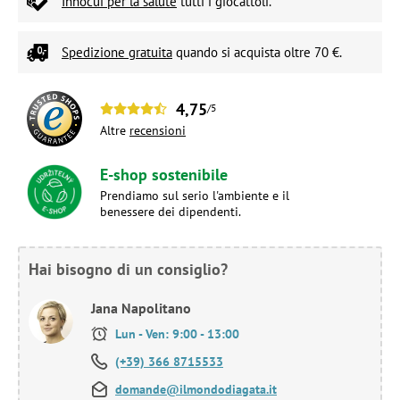
Innocui per la salute
tutti i giocattoli.
Spedizione gratuita
quando si acquista oltre 70 €.
4,75
/5
Altre
recensioni
E-shop sostenibile
Prendiamo sul serio l'ambiente e il
benessere dei dipendenti.
Hai bisogno di un consiglio?
Jana Napolitano
Lun - Ven: 9:00 - 13:00
(+39) 366 8715533
domande@ilmondodiagata.it