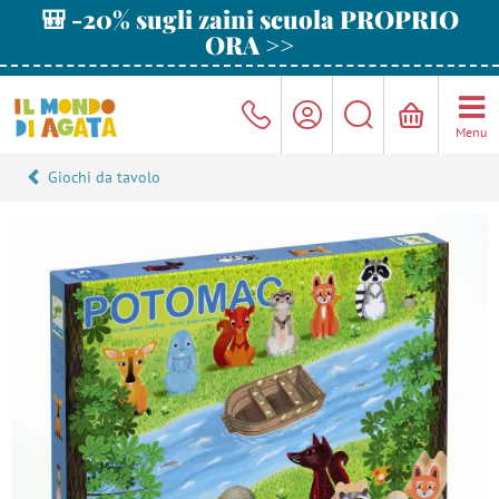
🎒 -20% sugli zaini scuola PROPRIO
ORA >>
Menu
Giochi da tavolo