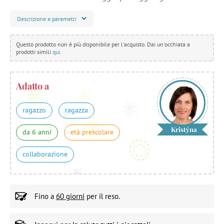
Descrizione e parametri
Questo prodotto non è più disponibile per l'acquisto. Dai un'occhiata a
prodotti simili
qui
.
Adatto a
ragazzo
ragazza
Kristýna
da 6 anni
età prescolare
collaborazione
Fino a
60 giorni
per il reso.