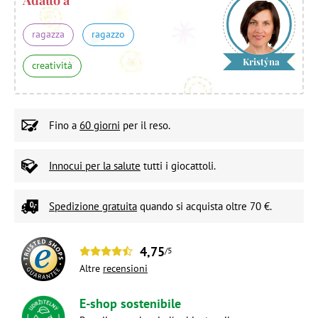
ragazza
ragazzo
Kristýna
creatività
Fino a
60 giorni
per il reso.
Innocui per la salute
tutti i giocattoli.
Spedizione gratuita
quando si acquista oltre 70 €.
4,75
/5
Altre
recensioni
E-shop sostenibile