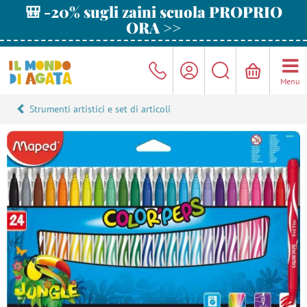
🎒 -20% sugli zaini scuola PROPRIO
ORA >>
Menu
Strumenti artistici e set di articoli