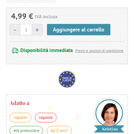
4,99 €
IVA inclusa
-
+
Aggiungere al carrello
Disponibilità immediata
Prezzi e opzioni di spedizione
Adatto a
ragazzo
ragazza
Kristýna
età prescolare
da 2 anni