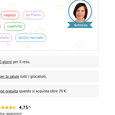
ragazzo
da 9 anni
Kristýna
creatività
otoria
abilità manuale
0 giorni
per il reso.
per la salute
tutti i giocattoli.
ne gratuita
quando si acquista oltre 70 €.
4,75
/5
ltre
recensioni