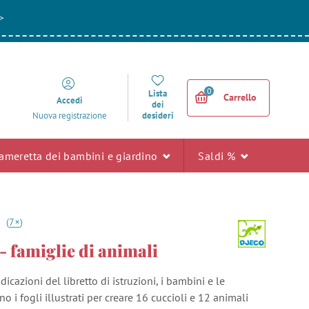
>
0
Lista
Carrello
Accedi
dei
desideri
Nuova registrazione
ameretta dei bambini e giardino
Saldi %
+
7
(
7
)
- famiglie di animali
icazioni del libretto di istruzioni, i bambini e le
 i fogli illustrati per creare 16 cuccioli e 12 animali