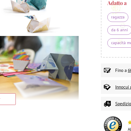
Adatto a
ragazza
da 6 anni
capacità m
Fino a
6
Innocui 
Spedizio
A