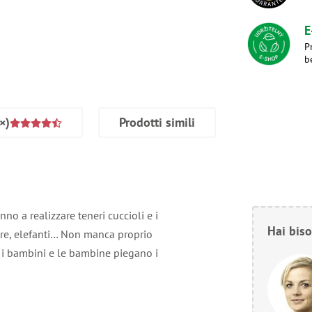
E
P
b
×)
Prodotti simili
o a realizzare teneri cuccioli e i
Hai biso
natre, elefanti… Non manca proprio
, i bambini e le bambine piegano i