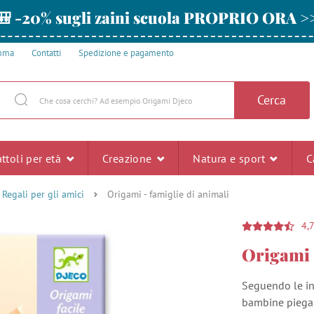
🎒 -20% sugli zaini scuola PROPRIO ORA >
amma
Contatti
Spedizione e pagamento
Cerca
ttoli per età
Creazione
Natura e sport
C
Regali per gli amici
Origami - famiglie di animali
4,
Origami 
Seguendo le ind
bambine piegano