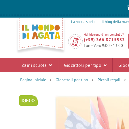
La nostra storia
Il blog della m
Hai bisogno di un consiglio?
(+39) 366 8715533
Lun - Ven: 9:00 - 13:00
Zaini scuola
Giocattoli per tipo
Gioca
Pagina iniziale
Giocattoli per tipo
Piccoli regali
DJECO