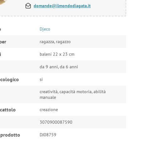
domande@ilmondodiagata.it
e
Djeco
per
ragazza, ragazzo
i
balení 22 x 23 cm
da 9 anni, da 6 anni
cologico
si
creatività, capacità motoria, abilità
manuale
ocattolo
creazione
3070900087590
 prodotto
DJ08759