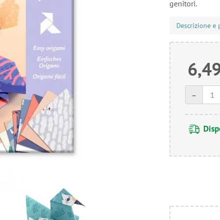
genitori.
Descrizione e 
6,49
-
Disp