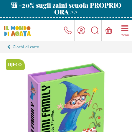
🎒 -20% sugli zaini scuola PROPRIO
ORA >>
Menu
Giochi di carte
DJECO