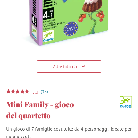
Altre foto (2)
(
)
+
3
5,0
Mini Family - gioco
del quartetto
Un gioco di 7 famiglie costituite da 4 personaggi, ideale per
i più piccoli.