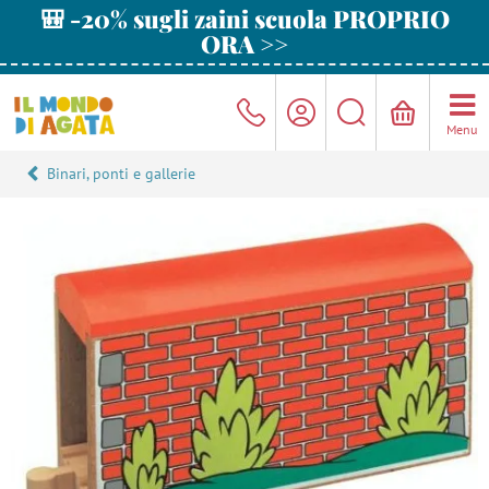
🎒 -20% sugli zaini scuola PROPRIO
ORA >>
Menu
Binari, ponti e gallerie