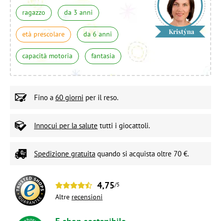
ragazzo
da 3 anni
Kristýna
età prescolare
da 6 anni
capacità motoria
fantasia
Fino a
60 giorni
per il reso.
Innocui per la salute
tutti i giocattoli.
Spedizione gratuita
quando si acquista oltre 70 €.
4,75
/5
Altre
recensioni