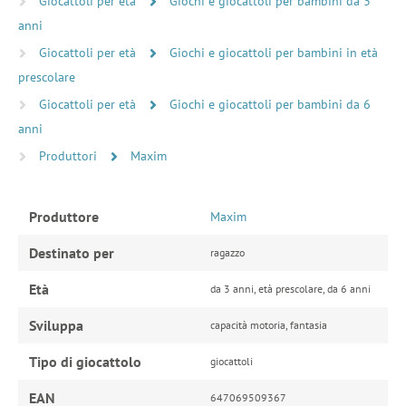
Giocattoli per età
Giochi e giocattoli per bambini da 3
anni
Giocattoli per età
Giochi e giocattoli per bambini in età
prescolare
Giocattoli per età
Giochi e giocattoli per bambini da 6
anni
Produttori
Maxim
Produttore
Maxim
Destinato per
ragazzo
Età
da 3 anni, età prescolare, da 6 anni
Sviluppa
capacità motoria, fantasia
Tipo di giocattolo
giocattoli
EAN
647069509367