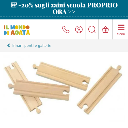
🎒 -20% sugli zaini scuola PROPRIO
ORA >>
Menu
Binari, ponti e gallerie