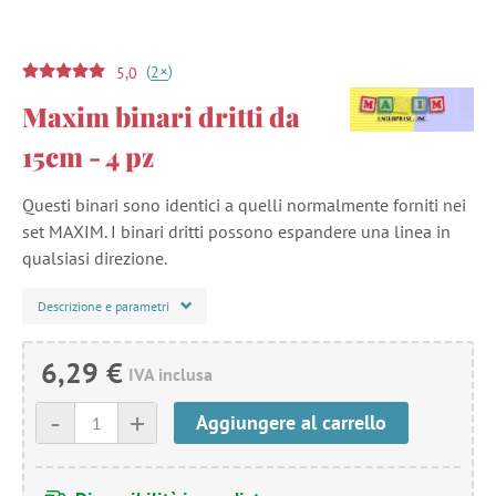
(
)
+
2
5,0
Maxim binari dritti da
15cm - 4 pz
Questi binari sono identici a quelli normalmente forniti nei
set MAXIM. I binari dritti possono espandere una linea in
qualsiasi direzione.
Descrizione e parametri
6,29 €
IVA inclusa
-
+
Aggiungere al carrello