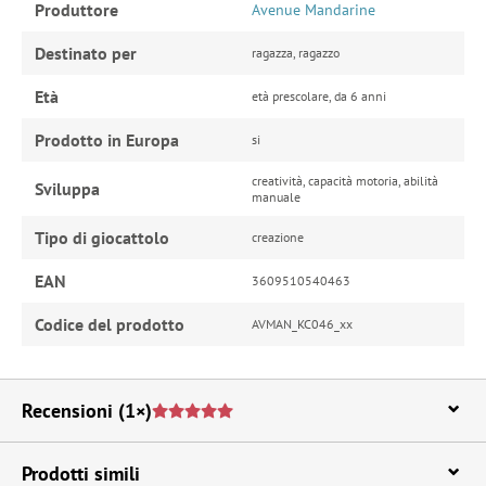
Produttore
Avenue Mandarine
Destinato per
ragazza, ragazzo
Età
età prescolare, da 6 anni
Prodotto in Europa
si
creatività, capacità motoria, abilità
Sviluppa
manuale
Tipo di giocattolo
creazione
EAN
3609510540463
Codice del prodotto
AVMAN_KC046_xx
Recensioni
(1×)
Prodotti simili