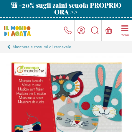
🎒 -20% sugli zaini scuola PROPRIO
ORA >>
Menu
Maschere e costumi di carnevale