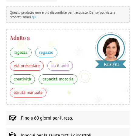
Questo prodotto non è più disponibile per l'acquisto. Dai un'occhiata a
prodotti simili
qui
.
Adatto a
ragazza
ragazzo
Kristýna
età prescolare
da 6 anni
creatività
capacità motoria
abilità manuale
Fino a
60 giorni
per il reso.
Innocui per la salute
tutti i giocattoli.